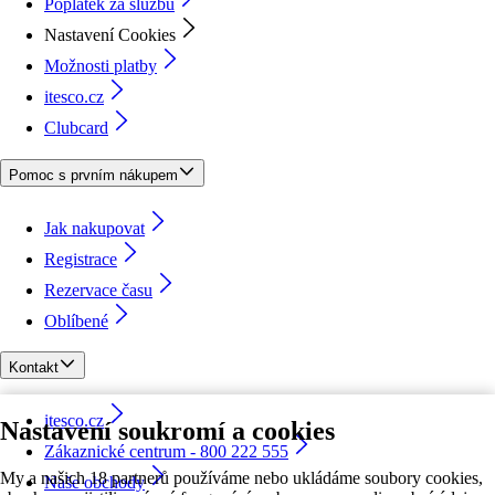
Poplatek za službu
Nastavení Cookies
Možnosti platby
itesco.cz
Clubcard
Pomoc s prvním nákupem
Jak nakupovat
Registrace
Rezervace času
Oblíbené
Kontakt
itesco.cz
Nastavení soukromí a cookies
Zákaznické centrum - 800 222 555
My a našich 18 partnerů používáme nebo ukládáme soubory cookies,
Naše obchody