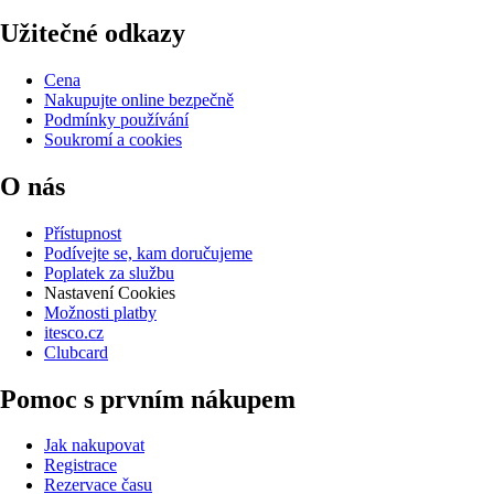
Užitečné odkazy
Cena
Nakupujte online bezpečně
Podmínky používání
Soukromí a cookies
O nás
Přístupnost
Podívejte se, kam doručujeme
Poplatek za službu
Nastavení Cookies
Možnosti platby
itesco.cz
Clubcard
Pomoc s prvním nákupem
Jak nakupovat
Registrace
Rezervace času