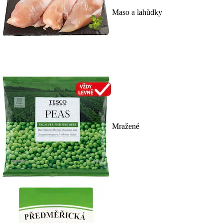
Maso a lahůdky
Mražené