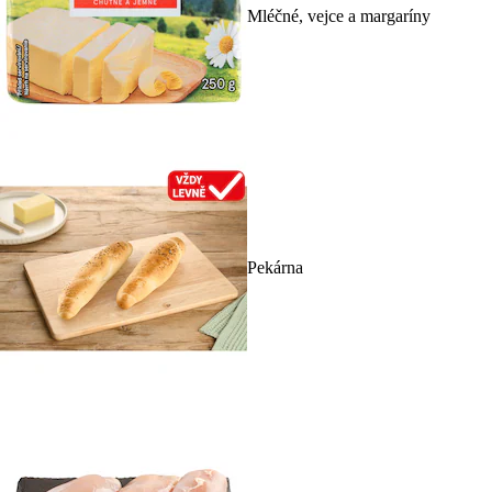
Mléčné, vejce a margaríny
Pekárna