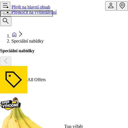
Přejít na hlavní obsah
Přeskočit na vyhledávání
Speciální nabídky
Speciální nabídky
All Offers
Top výběr