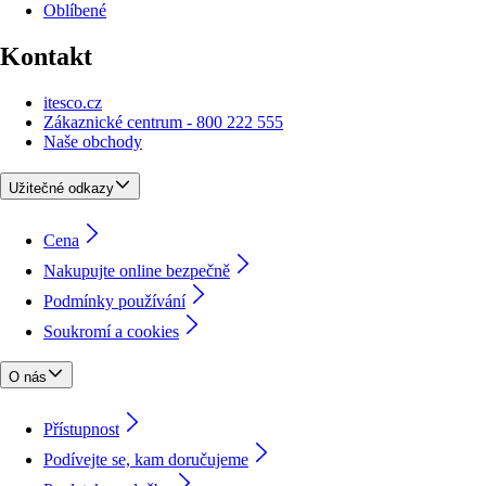
Oblíbené
Kontakt
itesco.cz
Zákaznické centrum - 800 222 555
Naše obchody
Užitečné odkazy
Cena
Nakupujte online bezpečně
Podmínky používání
Soukromí a cookies
O nás
Přístupnost
Podívejte se, kam doručujeme