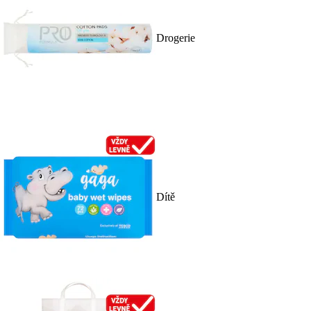
Drogerie
Dítě