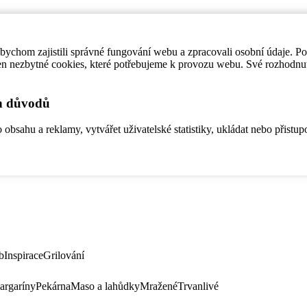
ychom zajistili správné fungování webu a zpracovali osobní údaje. P
en nezbytné cookies, které potřebujeme k provozu webu. Své rozhodnu
ch důvodů
bsahu a reklamy, vytvářet uživatelské statistiky, ukládat nebo přistup
b
Inspirace
Grilování
argaríny
Pekárna
Maso a lahůdky
Mražené
Trvanlivé