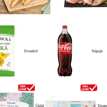
Trvanlivé
Nápoje
Úklid
Droge