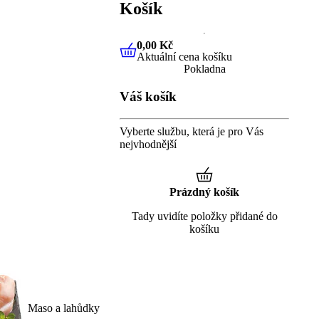
Košík
0,00 Kč
Aktuální cena košíku
0,00 Kč
Aktuální cena košíku
Pokladna
Váš košík
Vyberte službu, která je pro Vás
nejvhodnější
Prázdný košík
Tady uvidíte položky přidané do
košíku
Maso a lahůdky