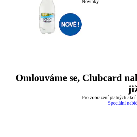
Novinky
Omlouváme se, Clubcard nabíd
ji
Pro zobrazení platných akcí 
Speciální nabí