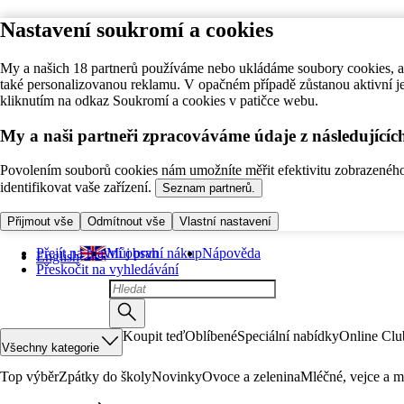
Nastavení soukromí a cookies
My a našich 18 partnerů používáme nebo ukládáme soubory cookies, ab
také personalizovanou reklamu. V opačném případě zůstanou aktivní j
kliknutím na odkaz Soukromí a cookies v patičce webu.
My a naši partneři zpracováváme údaje z následující
Povolením souborů cookies nám umožníte měřit efektivitu zobrazeného o
identifikovat vaše zařízení.
Seznam partnerů.
Přijmout vše
Odmítnout vše
Vlastní nastavení
Přejít na hlavní obsah
Můj první nákup
Nápověda
English
Přeskočit na vyhledávání
Koupit teď
Oblíbené
Speciální nabídky
Online Clu
Všechny kategorie
Top výběr
Zpátky do školy
Novinky
Ovoce a zelenina
Mléčné, vejce a m