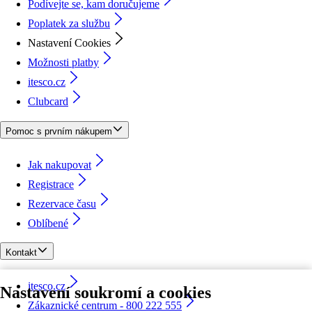
Podívejte se, kam doručujeme
Poplatek za službu
Nastavení Cookies
Možnosti platby
itesco.cz
Clubcard
Pomoc s prvním nákupem
Jak nakupovat
Registrace
Rezervace času
Oblíbené
Kontakt
itesco.cz
Nastavení soukromí a cookies
Zákaznické centrum - 800 222 555