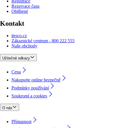
Registrace
Rezervace času
Oblíbené
Kontakt
itesco.cz
Zákaznické centrum - 800 222 555
Naše obchody
Užitečné odkazy
Cena
Nakupujte online bezpečně
Podmínky používání
Soukromí a cookies
O nás
Přístupnost