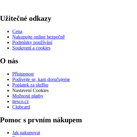
Užitečné odkazy
Cena
Nakupujte online bezpečně
Podmínky používání
Soukromí a cookies
O nás
Přístupnost
Podívejte se, kam doručujeme
Poplatek za službu
Nastavení Cookies
Možnosti platby
itesco.cz
Clubcard
Pomoc s prvním nákupem
Jak nakupovat