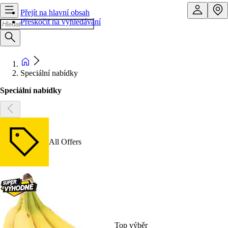
Přejít na hlavní obsah
Přeskočit na vyhledávání
Speciální nabídky
Speciální nabídky
All Offers
Top výběr