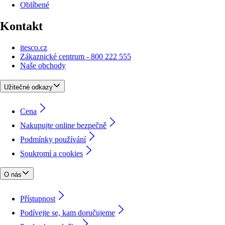
Oblíbené
Kontakt
itesco.cz
Zákaznické centrum - 800 222 555
Naše obchody
Užitečné odkazy
Cena
Nakupujte online bezpečně
Podmínky používání
Soukromí a cookies
O nás
Přístupnost
Podívejte se, kam doručujeme