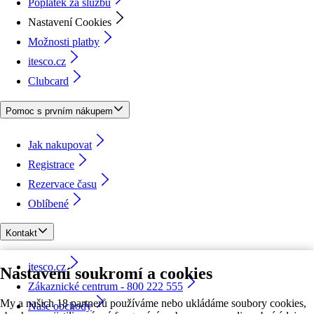
Poplatek za službu
Nastavení Cookies
Možnosti platby
itesco.cz
Clubcard
Pomoc s prvním nákupem
Jak nakupovat
Registrace
Rezervace času
Oblíbené
Kontakt
itesco.cz
Nastavení soukromí a cookies
Zákaznické centrum - 800 222 555
My a našich 18 partnerů používáme nebo ukládáme soubory cookies,
Naše obchody