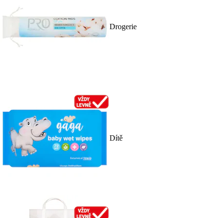
Drogerie
Dítě