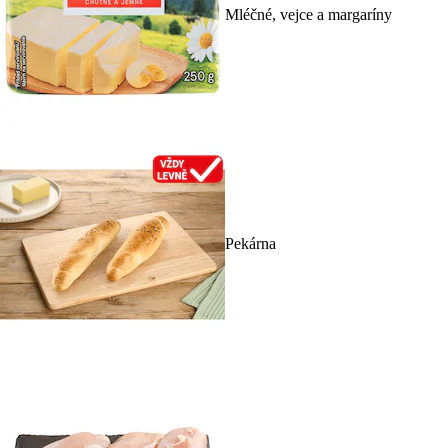
Mléčné, vejce a margaríny
Pekárna