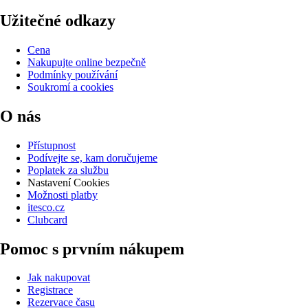
Užitečné odkazy
Cena
Nakupujte online bezpečně
Podmínky používání
Soukromí a cookies
O nás
Přístupnost
Podívejte se, kam doručujeme
Poplatek za službu
Nastavení Cookies
Možnosti platby
itesco.cz
Clubcard
Pomoc s prvním nákupem
Jak nakupovat
Registrace
Rezervace času