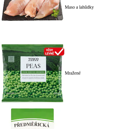
Maso a lahůdky
Mražené