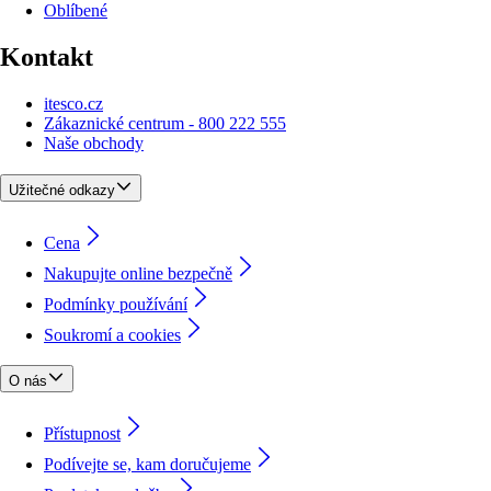
Oblíbené
Kontakt
itesco.cz
Zákaznické centrum - 800 222 555
Naše obchody
Užitečné odkazy
Cena
Nakupujte online bezpečně
Podmínky používání
Soukromí a cookies
O nás
Přístupnost
Podívejte se, kam doručujeme