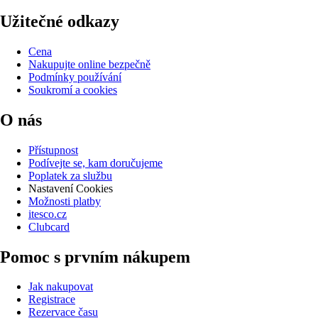
Užitečné odkazy
Cena
Nakupujte online bezpečně
Podmínky používání
Soukromí a cookies
O nás
Přístupnost
Podívejte se, kam doručujeme
Poplatek za službu
Nastavení Cookies
Možnosti platby
itesco.cz
Clubcard
Pomoc s prvním nákupem
Jak nakupovat
Registrace
Rezervace času