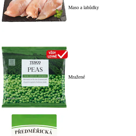
Maso a lahůdky
Mražené