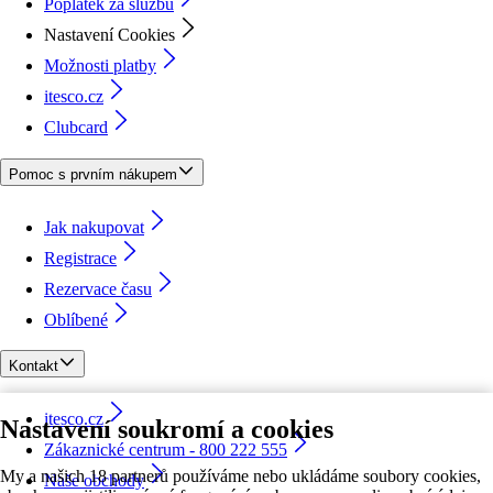
Poplatek za službu
Nastavení Cookies
Možnosti platby
itesco.cz
Clubcard
Pomoc s prvním nákupem
Jak nakupovat
Registrace
Rezervace času
Oblíbené
Kontakt
itesco.cz
Nastavení soukromí a cookies
Zákaznické centrum - 800 222 555
My a našich 18 partnerů používáme nebo ukládáme soubory cookies,
Naše obchody