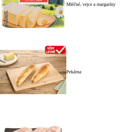
Mléčné, vejce a margaríny
Pekárna