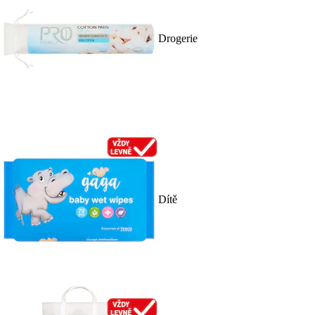
Drogerie
Dítě