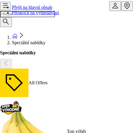
Přejít na hlavní obsah
Přeskočit na vyhledávání
Speciální nabídky
Speciální nabídky
All Offers
Top výběr