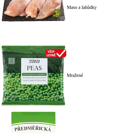
Maso a lahůdky
Mražené