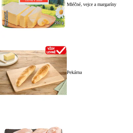
Mléčné, vejce a margaríny
Pekárna