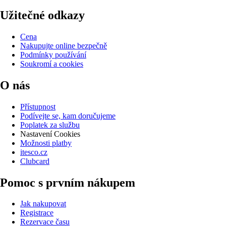
Užitečné odkazy
Cena
Nakupujte online bezpečně
Podmínky používání
Soukromí a cookies
O nás
Přístupnost
Podívejte se, kam doručujeme
Poplatek za službu
Nastavení Cookies
Možnosti platby
itesco.cz
Clubcard
Pomoc s prvním nákupem
Jak nakupovat
Registrace
Rezervace času