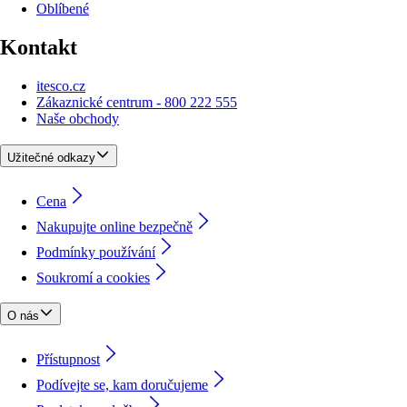
Oblíbené
Kontakt
itesco.cz
Zákaznické centrum - 800 222 555
Naše obchody
Užitečné odkazy
Cena
Nakupujte online bezpečně
Podmínky používání
Soukromí a cookies
O nás
Přístupnost
Podívejte se, kam doručujeme