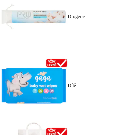
Drogerie
Dítě