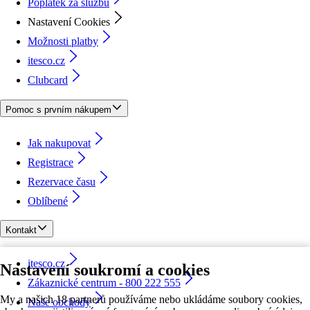
Poplatek za službu
Nastavení Cookies
Možnosti platby
itesco.cz
Clubcard
Pomoc s prvním nákupem
Jak nakupovat
Registrace
Rezervace času
Oblíbené
Kontakt
itesco.cz
Nastavení soukromí a cookies
Zákaznické centrum - 800 222 555
My a našich 18 partnerů používáme nebo ukládáme soubory cookies,
Naše obchody