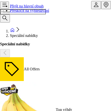
Přejít na hlavní obsah
Přeskočit na vyhledávání
Speciální nabídky
Speciální nabídky
All Offers
Top výběr