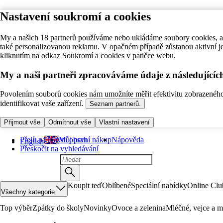
Nastavení soukromí a cookies
My a našich 18 partnerů používáme nebo ukládáme soubory cookies, ab
také personalizovanou reklamu. V opačném případě zůstanou aktivní j
kliknutím na odkaz Soukromí a cookies v patičce webu.
My a naši partneři zpracováváme údaje z následující
Povolením souborů cookies nám umožníte měřit efektivitu zobrazeného o
identifikovat vaše zařízení.
Seznam partnerů.
Přijmout vše
Odmítnout vše
Vlastní nastavení
Přejít na hlavní obsah
Můj první nákup
Nápověda
English
Přeskočit na vyhledávání
Koupit teď
Oblíbené
Speciální nabídky
Online Clu
Všechny kategorie
Top výběr
Zpátky do školy
Novinky
Ovoce a zelenina
Mléčné, vejce a m