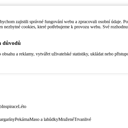
ychom zajistili správné fungování webu a zpracovali osobní údaje. P
en nezbytné cookies, které potřebujeme k provozu webu. Své rozhodnu
ch důvodů
bsahu a reklamy, vytvářet uživatelské statistiky, ukládat nebo přistup
b
Inspirace
Léto
argaríny
Pekárna
Maso a lahůdky
Mražené
Trvanlivé