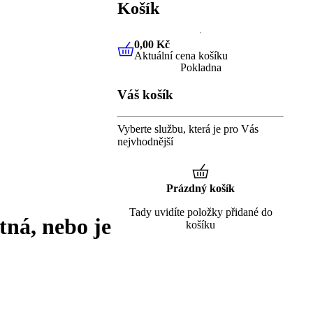
Košík
0,00 Kč
Aktuální cena košíku
0,00 Kč
Aktuální cena košíku
Pokladna
Váš košík
Vyberte službu, která je pro Vás
nejvhodnější
Prázdný košík
Tady uvidíte položky přidané do
tná, nebo je
košíku