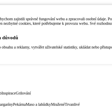
ychom zajistili správné fungování webu a zpracovali osobní údaje. P
en nezbytné cookies, které potřebujeme k provozu webu. Své rozhodnu
ch důvodů
bsahu a reklamy, vytvářet uživatelské statistiky, ukládat nebo přistup
b
Inspirace
Grilování
argaríny
Pekárna
Maso a lahůdky
Mražené
Trvanlivé