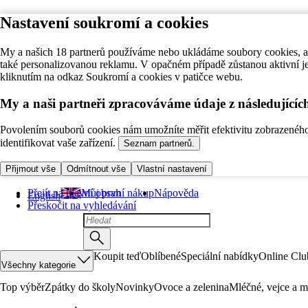
Nastavení soukromí a cookies
My a našich 18 partnerů používáme nebo ukládáme soubory cookies, ab
také personalizovanou reklamu. V opačném případě zůstanou aktivní j
kliknutím na odkaz Soukromí a cookies v patičce webu.
My a naši partneři zpracováváme údaje z následující
Povolením souborů cookies nám umožníte měřit efektivitu zobrazeného o
identifikovat vaše zařízení.
Seznam partnerů.
Přijmout vše
Odmítnout vše
Vlastní nastavení
Přejít na hlavní obsah
Můj první nákup
Nápověda
English
Přeskočit na vyhledávání
Koupit teď
Oblíbené
Speciální nabídky
Online Clu
Všechny kategorie
Top výběr
Zpátky do školy
Novinky
Ovoce a zelenina
Mléčné, vejce a m