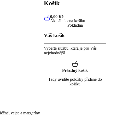
Košík
0,00 Kč
Aktuální cena košíku
0,00 Kč
Aktuální cena košíku
Pokladna
Váš košík
Vyberte službu, která je pro Vás
nejvhodnější
Prázdný košík
Tady uvidíte položky přidané do
košíku
éčné, vejce a margaríny