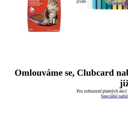
Zvíře
Omlouváme se, Clubcard nabíd
ji
Pro zobrazení platných akcí 
Speciální nabí