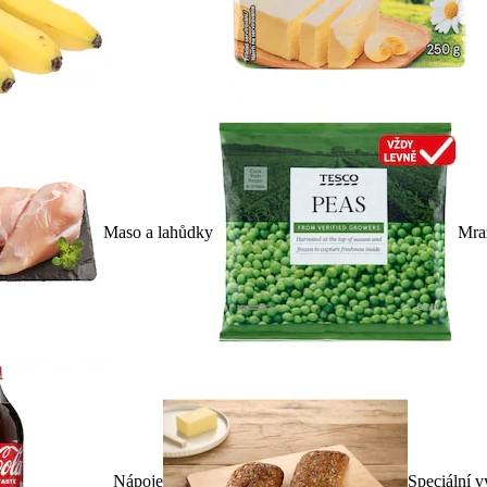
Maso a lahůdky
Mra
Nápoje
Speciální v