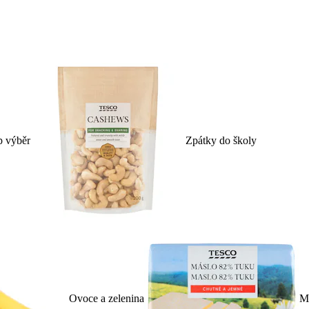
p výběr
Zpátky do školy
Ovoce a zelenina
Ml