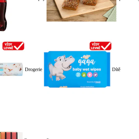
Drogerie
Dítě