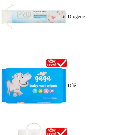
Drogerie
Dítě