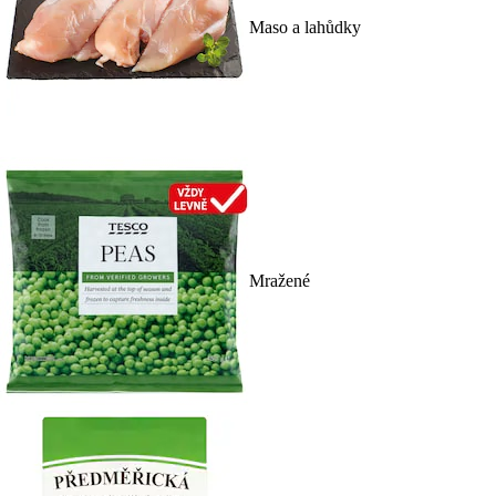
Maso a lahůdky
Mražené