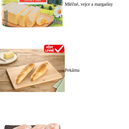
Mléčné, vejce a margaríny
Pekárna