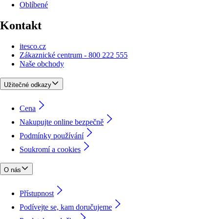
Oblíbené
Kontakt
itesco.cz
Zákaznické centrum - 800 222 555
Naše obchody
Užitečné odkazy
Cena
Nakupujte online bezpečně
Podmínky používání
Soukromí a cookies
O nás
Přístupnost
Podívejte se, kam doručujeme