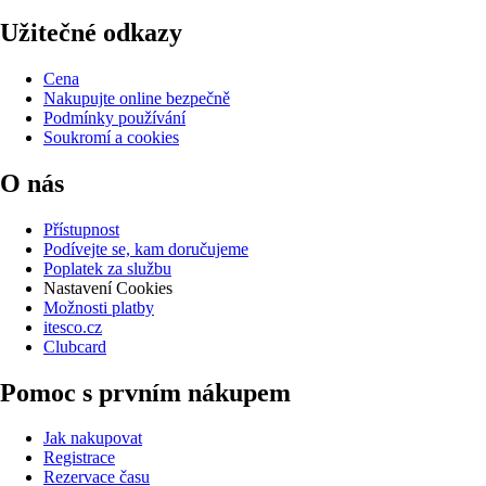
Užitečné odkazy
Cena
Nakupujte online bezpečně
Podmínky používání
Soukromí a cookies
O nás
Přístupnost
Podívejte se, kam doručujeme
Poplatek za službu
Nastavení Cookies
Možnosti platby
itesco.cz
Clubcard
Pomoc s prvním nákupem
Jak nakupovat
Registrace
Rezervace času