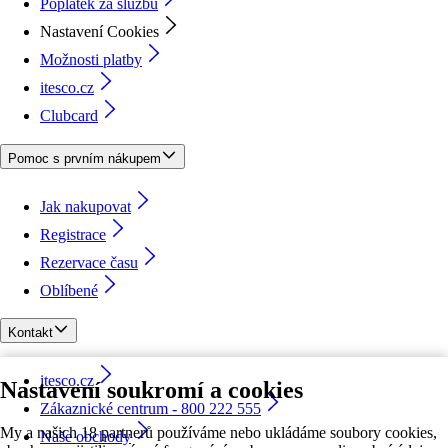
Poplatek za službu
Nastavení Cookies
Možnosti platby
itesco.cz
Clubcard
Pomoc s prvním nákupem
Jak nakupovat
Registrace
Rezervace času
Oblíbené
Kontakt
itesco.cz
Nastavení soukromí a cookies
Zákaznické centrum - 800 222 555
My a našich 18 partnerů používáme nebo ukládáme soubory cookies,
Naše obchody