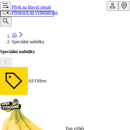
Přejít na hlavní obsah
Přeskočit na vyhledávání
Speciální nabídky
Speciální nabídky
All Offers
Top výběr