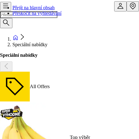
Přejít na hlavní obsah
Přeskočit na vyhledávání
Speciální nabídky
Speciální nabídky
All Offers
Top výběr