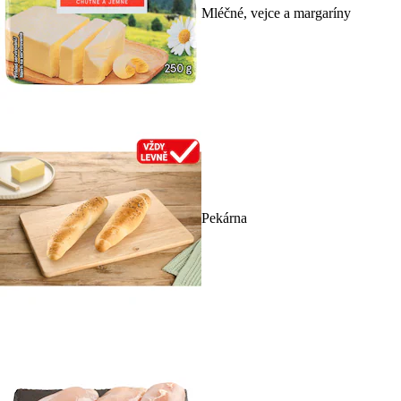
Mléčné, vejce a margaríny
Pekárna