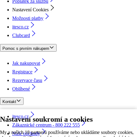
Poplatek za službu
Nastavení Cookies
Možnosti platby
itesco.cz
Clubcard
Pomoc s prvním nákupem
Jak nakupovat
Registrace
Rezervace času
Oblíbené
Kontakt
itesco.cz
Nastavení soukromí a cookies
Zákaznické centrum - 800 222 555
My a našich 18 partnerů používáme nebo ukládáme soubory cookies,
Naše obchody