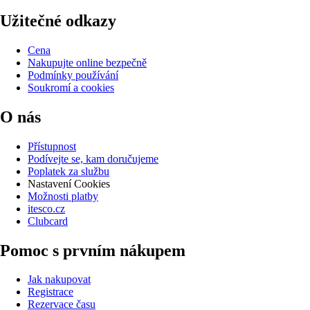
Užitečné odkazy
Cena
Nakupujte online bezpečně
Podmínky používání
Soukromí a cookies
O nás
Přístupnost
Podívejte se, kam doručujeme
Poplatek za službu
Nastavení Cookies
Možnosti platby
itesco.cz
Clubcard
Pomoc s prvním nákupem
Jak nakupovat
Registrace
Rezervace času