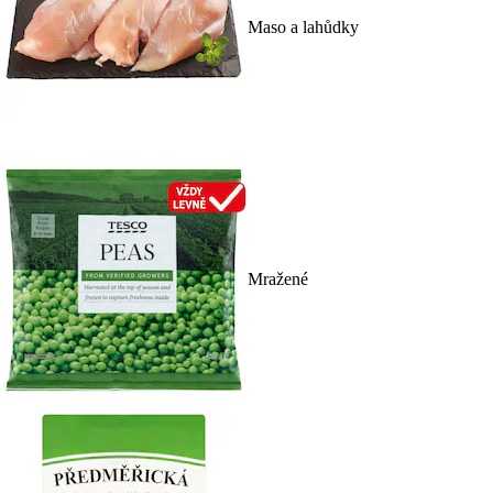
Maso a lahůdky
Mražené