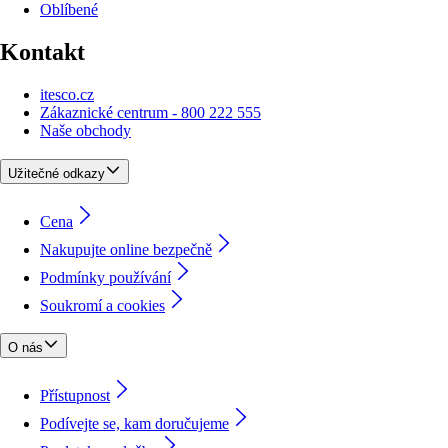
Oblíbené
Kontakt
itesco.cz
Zákaznické centrum - 800 222 555
Naše obchody
Užitečné odkazy
Cena
Nakupujte online bezpečně
Podmínky používání
Soukromí a cookies
O nás
Přístupnost
Podívejte se, kam doručujeme