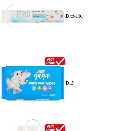
Drogerie
Dítě