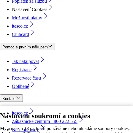
Poplatek za službu
Nastavení Cookies
Možnosti platby
itesco.cz
Clubcard
Pomoc s prvním nákupem
Jak nakupovat
Registrace
Rezervace času
Oblíbené
Kontakt
itesco.cz
Nastavení soukromí a cookies
Zákaznické centrum - 800 222 555
My a našich 18 partnerů používáme nebo ukládáme soubory cookies,
Naše obchody