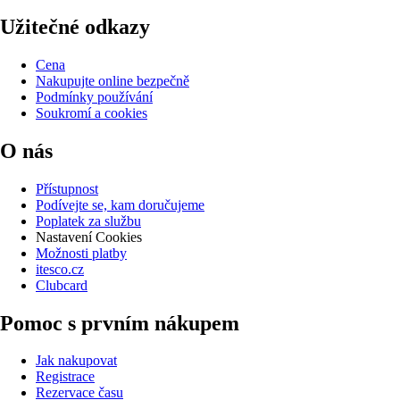
Užitečné odkazy
Cena
Nakupujte online bezpečně
Podmínky používání
Soukromí a cookies
O nás
Přístupnost
Podívejte se, kam doručujeme
Poplatek za službu
Nastavení Cookies
Možnosti platby
itesco.cz
Clubcard
Pomoc s prvním nákupem
Jak nakupovat
Registrace
Rezervace času