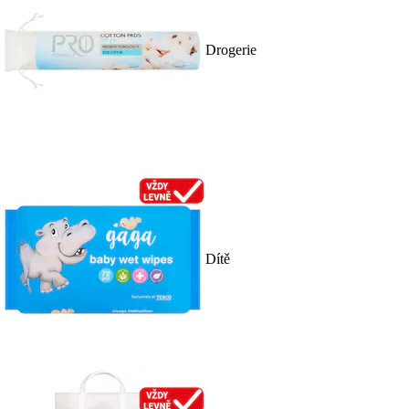
Drogerie
Dítě