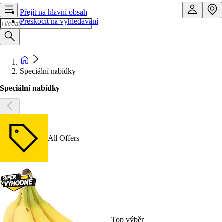
Přejít na hlavní obsah
Přeskočit na vyhledávání
Speciální nabídky
Speciální nabídky
All Offers
Top výběr