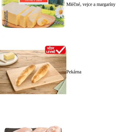
Mléčné, vejce a margaríny
Pekárna