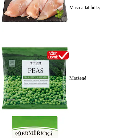
Maso a lahůdky
Mražené