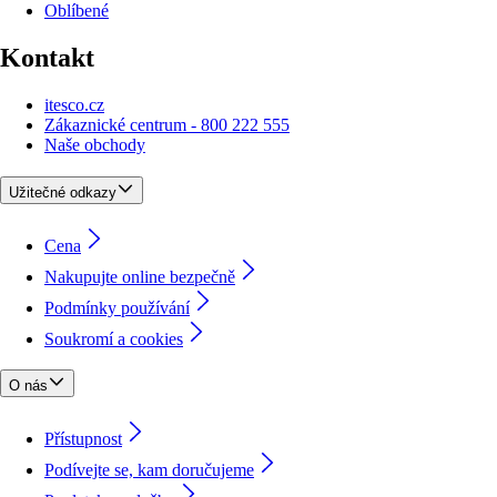
Oblíbené
Kontakt
itesco.cz
Zákaznické centrum - 800 222 555
Naše obchody
Užitečné odkazy
Cena
Nakupujte online bezpečně
Podmínky používání
Soukromí a cookies
O nás
Přístupnost
Podívejte se, kam doručujeme