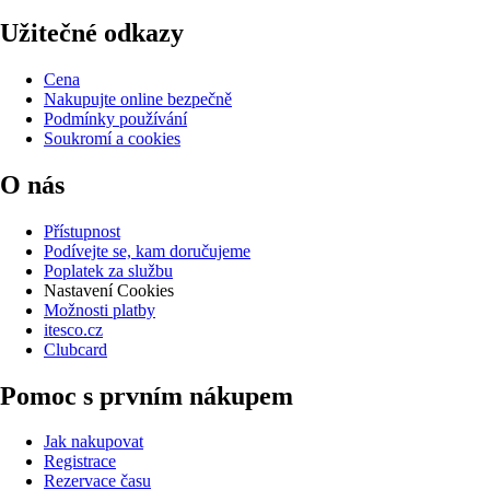
Užitečné odkazy
Cena
Nakupujte online bezpečně
Podmínky používání
Soukromí a cookies
O nás
Přístupnost
Podívejte se, kam doručujeme
Poplatek za službu
Nastavení Cookies
Možnosti platby
itesco.cz
Clubcard
Pomoc s prvním nákupem
Jak nakupovat
Registrace
Rezervace času