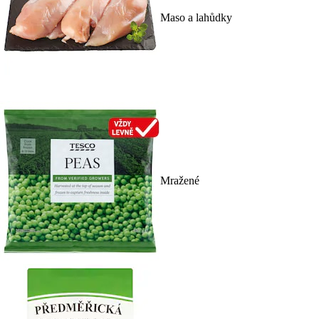
Maso a lahůdky
Mražené