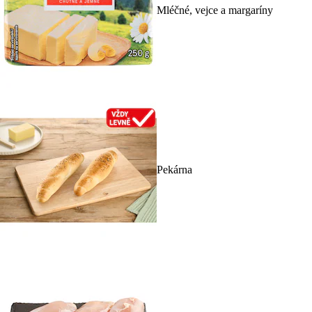
Mléčné, vejce a margaríny
Pekárna