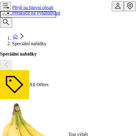
Přejít na hlavní obsah
Přeskočit na vyhledávání
Speciální nabídky
Speciální nabídky
All Offers
Top výběr