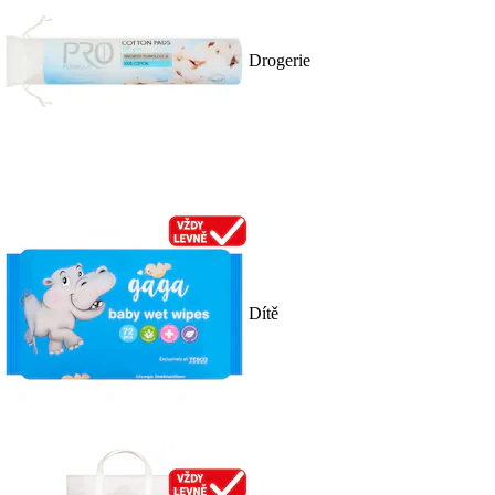
Drogerie
Dítě