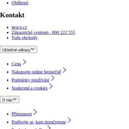
Oblíbené
Kontakt
itesco.cz
Zákaznické centrum - 800 222 555
Naše obchody
Užitečné odkazy
Cena
Nakupujte online bezpečně
Podmínky používání
Soukromí a cookies
O nás
Přístupnost
Podívejte se, kam doručujeme