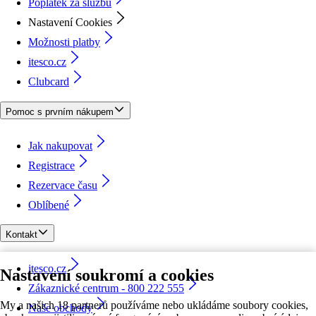
Poplatek za službu
Nastavení Cookies
Možnosti platby
itesco.cz
Clubcard
Pomoc s prvním nákupem
Jak nakupovat
Registrace
Rezervace času
Oblíbené
Kontakt
itesco.cz
Nastavení soukromí a cookies
Zákaznické centrum - 800 222 555
My a našich 18 partnerů používáme nebo ukládáme soubory cookies,
Naše obchody