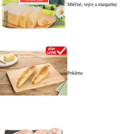
Mléčné, vejce a margaríny
Pekárna