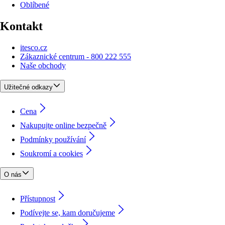
Oblíbené
Kontakt
itesco.cz
Zákaznické centrum - 800 222 555
Naše obchody
Užitečné odkazy
Cena
Nakupujte online bezpečně
Podmínky používání
Soukromí a cookies
O nás
Přístupnost
Podívejte se, kam doručujeme