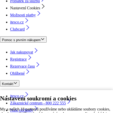
Poplatek za službu
Nastavení Cookies
Možnosti platby
itesco.cz
Clubcard
Pomoc s prvním nákupem
Jak nakupovat
Registrace
Rezervace času
Oblíbené
Kontakt
itesco.cz
Nastavení soukromí a cookies
Zákaznické centrum - 800 222 555
My a našich 18 partnerů používáme nebo ukládáme soubory cookies,
Naše obchody