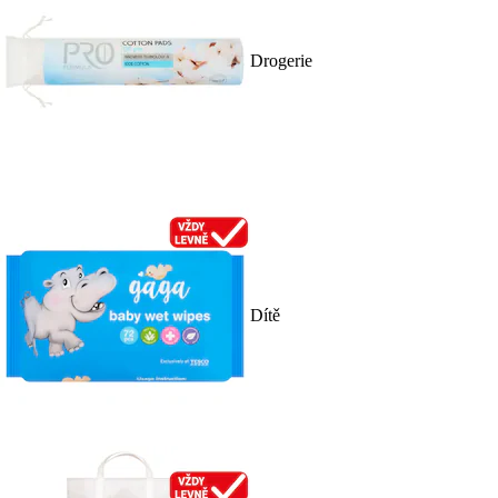
Drogerie
Dítě