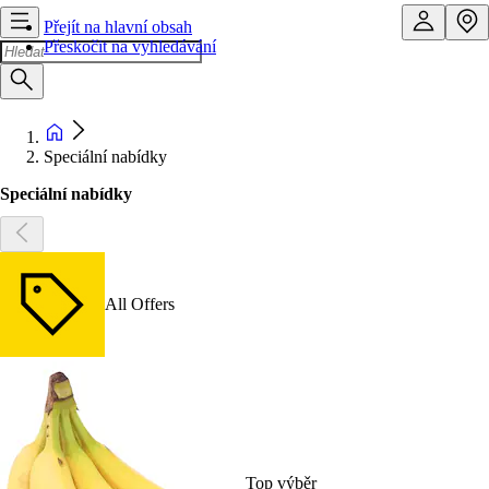
Přejít na hlavní obsah
Přeskočit na vyhledávání
Speciální nabídky
Speciální nabídky
All Offers
Top výběr