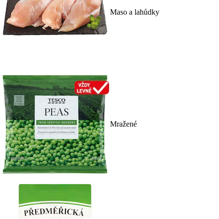
Maso a lahůdky
Mražené