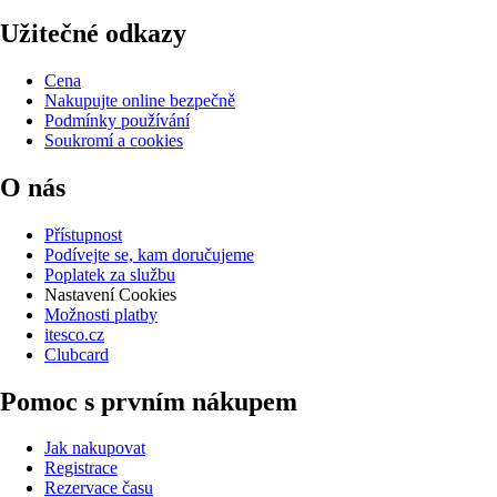
Užitečné odkazy
Cena
Nakupujte online bezpečně
Podmínky používání
Soukromí a cookies
O nás
Přístupnost
Podívejte se, kam doručujeme
Poplatek za službu
Nastavení Cookies
Možnosti platby
itesco.cz
Clubcard
Pomoc s prvním nákupem
Jak nakupovat
Registrace
Rezervace času