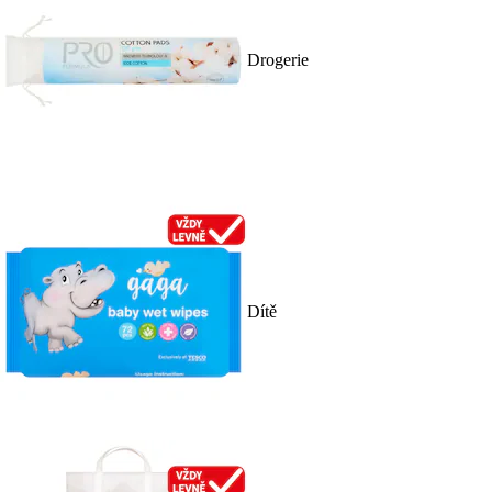
Drogerie
Dítě