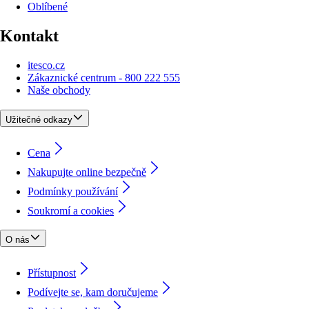
Oblíbené
Kontakt
itesco.cz
Zákaznické centrum - 800 222 555
Naše obchody
Užitečné odkazy
Cena
Nakupujte online bezpečně
Podmínky používání
Soukromí a cookies
O nás
Přístupnost
Podívejte se, kam doručujeme