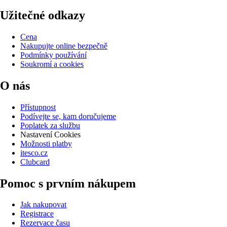
Užitečné odkazy
Cena
Nakupujte online bezpečně
Podmínky používání
Soukromí a cookies
O nás
Přístupnost
Podívejte se, kam doručujeme
Poplatek za službu
Nastavení Cookies
Možnosti platby
itesco.cz
Clubcard
Pomoc s prvním nákupem
Jak nakupovat
Registrace
Rezervace času