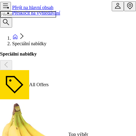
Přejít na hlavní obsah
Přeskočit na vyhledávání
Speciální nabídky
Speciální nabídky
All Offers
Top výběr