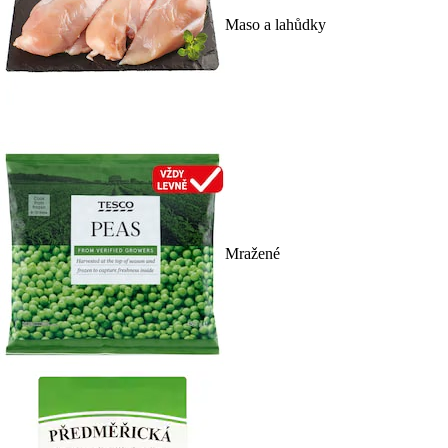
Maso a lahůdky
Mražené