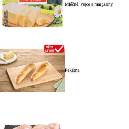
Mléčné, vejce a margaríny
Pekárna