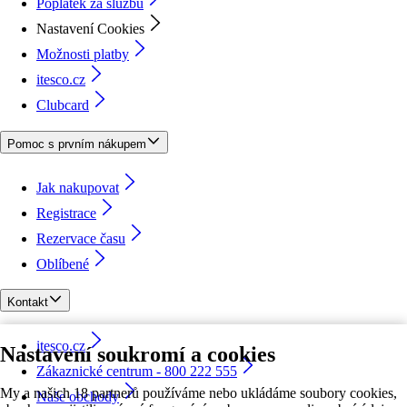
Poplatek za službu
Nastavení Cookies
Možnosti platby
itesco.cz
Clubcard
Pomoc s prvním nákupem
Jak nakupovat
Registrace
Rezervace času
Oblíbené
Kontakt
itesco.cz
Nastavení soukromí a cookies
Zákaznické centrum - 800 222 555
My a našich 18 partnerů používáme nebo ukládáme soubory cookies,
Naše obchody