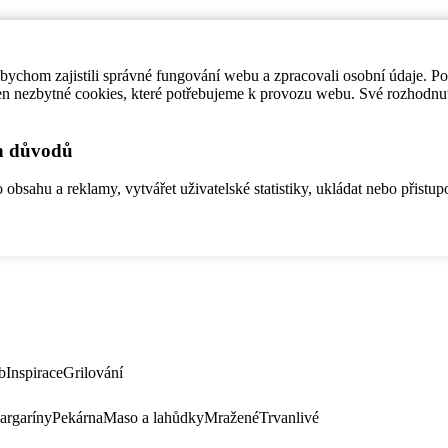
ychom zajistili správné fungování webu a zpracovali osobní údaje. P
en nezbytné cookies, které potřebujeme k provozu webu. Své rozhodnu
ch důvodů
bsahu a reklamy, vytvářet uživatelské statistiky, ukládat nebo přistup
b
Inspirace
Grilování
argaríny
Pekárna
Maso a lahůdky
Mražené
Trvanlivé