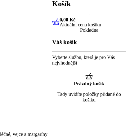
Košík
0,00 Kč
Aktuální cena košíku
0,00 Kč
Aktuální cena košíku
Pokladna
Váš košík
Vyberte službu, která je pro Vás
nejvhodnější
Prázdný košík
Tady uvidíte položky přidané do
košíku
éčné, vejce a margaríny