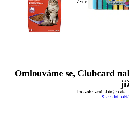
Zvíře
Omlouváme se, Clubcard nabíd
ji
Pro zobrazení platných akcí 
Speciální nabí