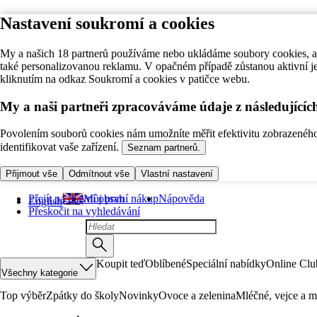
Nastavení soukromí a cookies
My a našich 18 partnerů používáme nebo ukládáme soubory cookies, ab
také personalizovanou reklamu. V opačném případě zůstanou aktivní j
kliknutím na odkaz Soukromí a cookies v patičce webu.
My a naši partneři zpracováváme údaje z následující
Povolením souborů cookies nám umožníte měřit efektivitu zobrazeného o
identifikovat vaše zařízení.
Seznam partnerů.
Přijmout vše
Odmítnout vše
Vlastní nastavení
Přejít na hlavní obsah
Můj první nákup
Nápověda
English
Přeskočit na vyhledávání
Koupit teď
Oblíbené
Speciální nabídky
Online Clu
Všechny kategorie
Top výběr
Zpátky do školy
Novinky
Ovoce a zelenina
Mléčné, vejce a m