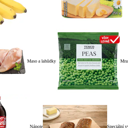
Maso a lahůdky
Mra
Nápoje
Speciální v