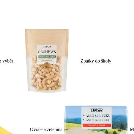
p výběr
Zpátky do školy
Ovoce a zelenina
Ml