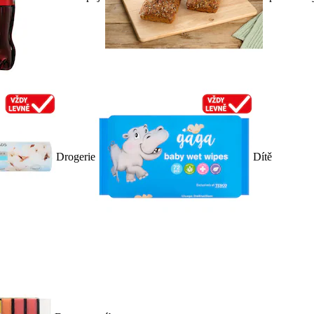
Drogerie
Dítě