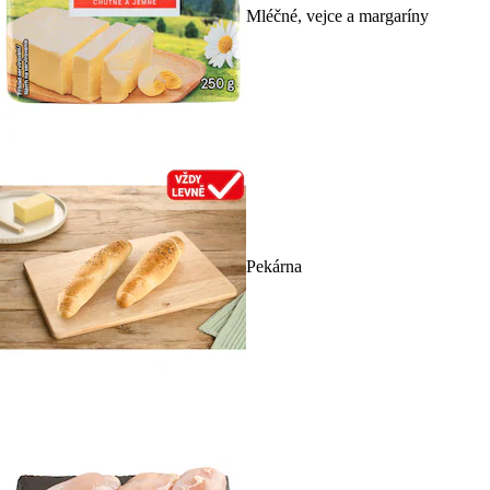
Mléčné, vejce a margaríny
Pekárna