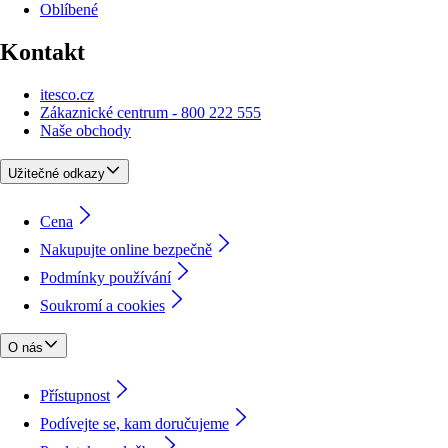
Oblíbené
Kontakt
itesco.cz
Zákaznické centrum - 800 222 555
Naše obchody
Užitečné odkazy
Cena
Nakupujte online bezpečně
Podmínky používání
Soukromí a cookies
O nás
Přístupnost
Podívejte se, kam doručujeme