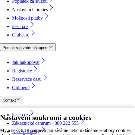
Poplatek za službu
Nastavení Cookies
Možnosti platby
itesco.cz
Clubcard
Pomoc s prvním nákupem
Jak nakupovat
Registrace
Rezervace času
Oblíbené
Kontakt
itesco.cz
Nastavení soukromí a cookies
Zákaznické centrum - 800 222 555
My a našich 18 partnerů používáme nebo ukládáme soubory cookies,
Naše obchody