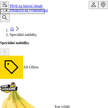
Přejít na hlavní obsah
Přeskočit na vyhledávání
Speciální nabídky
Speciální nabídky
All Offers
Top výběr