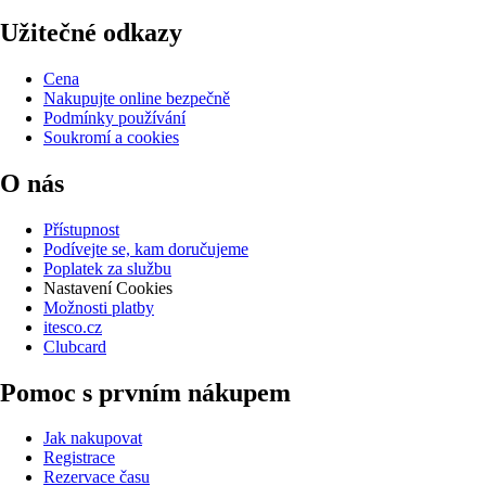
Užitečné odkazy
Cena
Nakupujte online bezpečně
Podmínky používání
Soukromí a cookies
O nás
Přístupnost
Podívejte se, kam doručujeme
Poplatek za službu
Nastavení Cookies
Možnosti platby
itesco.cz
Clubcard
Pomoc s prvním nákupem
Jak nakupovat
Registrace
Rezervace času