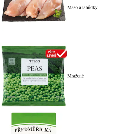
Maso a lahůdky
Mražené