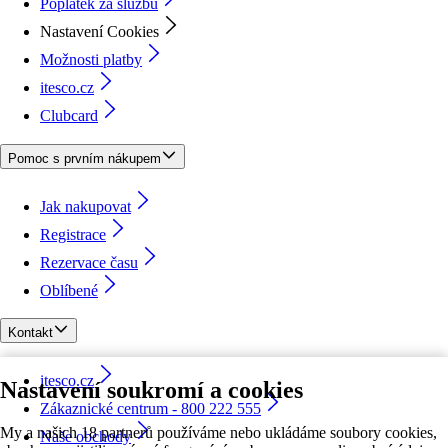
Poplatek za službu
Nastavení Cookies
Možnosti platby
itesco.cz
Clubcard
Pomoc s prvním nákupem
Jak nakupovat
Registrace
Rezervace času
Oblíbené
Kontakt
itesco.cz
Nastavení soukromí a cookies
Zákaznické centrum - 800 222 555
My a našich 18 partnerů používáme nebo ukládáme soubory cookies,
Naše obchody