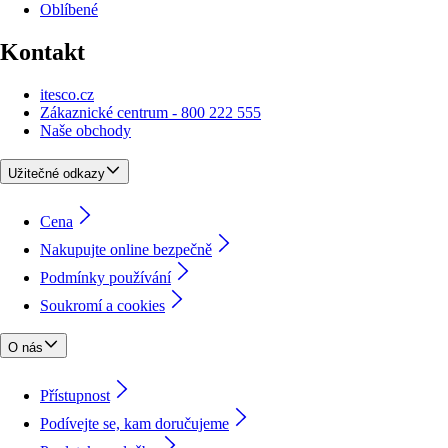
Oblíbené
Kontakt
itesco.cz
Zákaznické centrum - 800 222 555
Naše obchody
Užitečné odkazy
Cena
Nakupujte online bezpečně
Podmínky používání
Soukromí a cookies
O nás
Přístupnost
Podívejte se, kam doručujeme