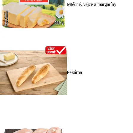
Mléčné, vejce a margaríny
Pekárna