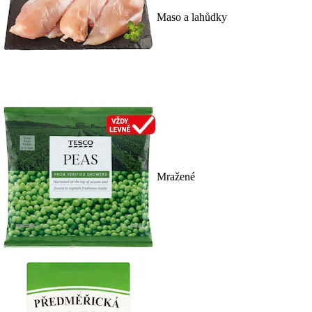
Maso a lahůdky
Mražené