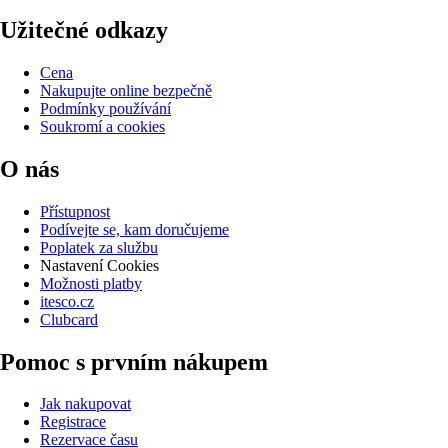
Užitečné odkazy
Cena
Nakupujte online bezpečně
Podmínky používání
Soukromí a cookies
O nás
Přístupnost
Podívejte se, kam doručujeme
Poplatek za službu
Nastavení Cookies
Možnosti platby
itesco.cz
Clubcard
Pomoc s prvním nákupem
Jak nakupovat
Registrace
Rezervace času