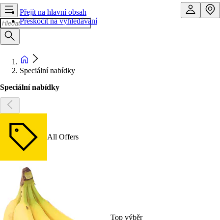
Přejít na hlavní obsah
Přeskočit na vyhledávání
Speciální nabídky
Speciální nabídky
All Offers
Top výběr