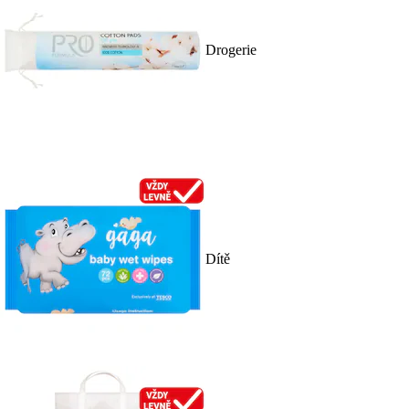
Drogerie
Dítě