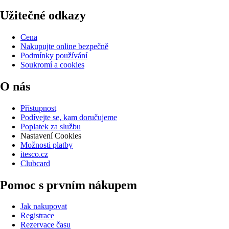
Užitečné odkazy
Cena
Nakupujte online bezpečně
Podmínky používání
Soukromí a cookies
O nás
Přístupnost
Podívejte se, kam doručujeme
Poplatek za službu
Nastavení Cookies
Možnosti platby
itesco.cz
Clubcard
Pomoc s prvním nákupem
Jak nakupovat
Registrace
Rezervace času