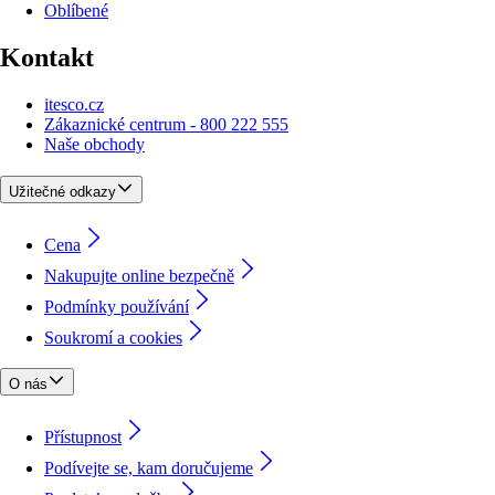
Oblíbené
Kontakt
itesco.cz
Zákaznické centrum - 800 222 555
Naše obchody
Užitečné odkazy
Cena
Nakupujte online bezpečně
Podmínky používání
Soukromí a cookies
O nás
Přístupnost
Podívejte se, kam doručujeme