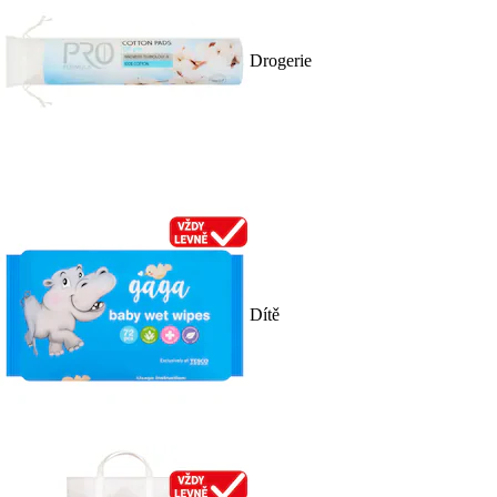
Drogerie
Dítě