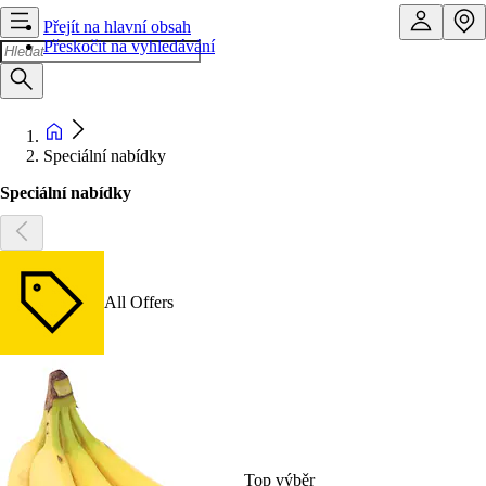
Přejít na hlavní obsah
Přeskočit na vyhledávání
Speciální nabídky
Speciální nabídky
All Offers
Top výběr