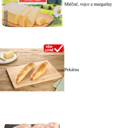
Mléčné, vejce a margaríny
Pekárna