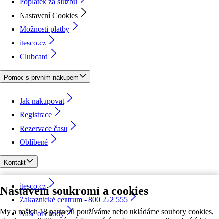
Poplatek za službu
Nastavení Cookies
Možnosti platby
itesco.cz
Clubcard
Pomoc s prvním nákupem
Jak nakupovat
Registrace
Rezervace času
Oblíbené
Kontakt
itesco.cz
Nastavení soukromí a cookies
Zákaznické centrum - 800 222 555
My a našich 18 partnerů používáme nebo ukládáme soubory cookies,
Naše obchody