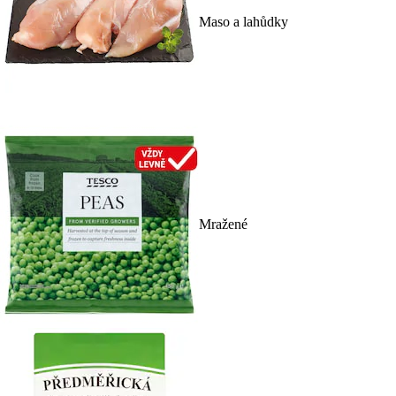
Maso a lahůdky
Mražené