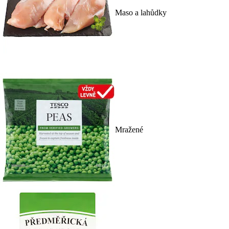
Maso a lahůdky
Mražené