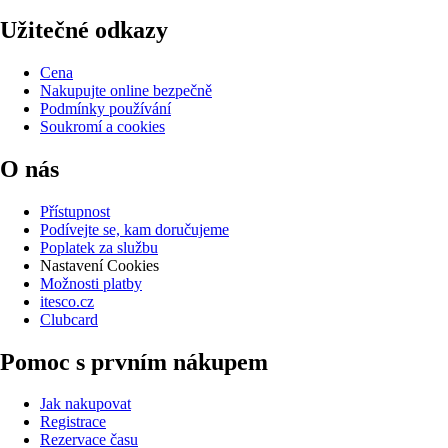
Užitečné odkazy
Cena
Nakupujte online bezpečně
Podmínky používání
Soukromí a cookies
O nás
Přístupnost
Podívejte se, kam doručujeme
Poplatek za službu
Nastavení Cookies
Možnosti platby
itesco.cz
Clubcard
Pomoc s prvním nákupem
Jak nakupovat
Registrace
Rezervace času