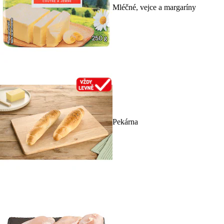
Mléčné, vejce a margaríny
Pekárna