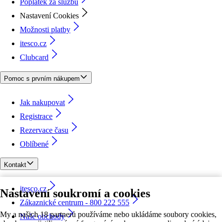
Poplatek za službu
Nastavení Cookies
Možnosti platby
itesco.cz
Clubcard
Pomoc s prvním nákupem
Jak nakupovat
Registrace
Rezervace času
Oblíbené
Kontakt
itesco.cz
Nastavení soukromí a cookies
Zákaznické centrum - 800 222 555
My a našich 18 partnerů používáme nebo ukládáme soubory cookies,
Naše obchody