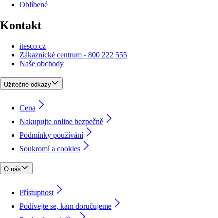
Oblíbené
Kontakt
itesco.cz
Zákaznické centrum - 800 222 555
Naše obchody
Užitečné odkazy
Cena
Nakupujte online bezpečně
Podmínky používání
Soukromí a cookies
O nás
Přístupnost
Podívejte se, kam doručujeme