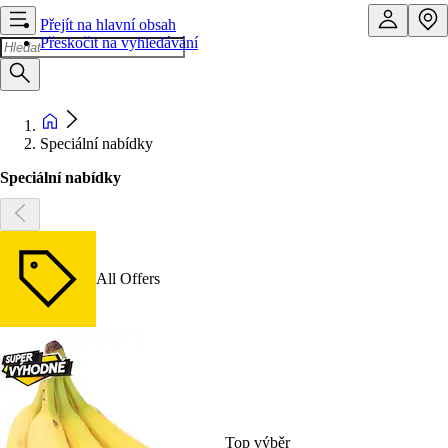
Přejít na hlavní obsah
Přeskočit na vyhledávání
Speciální nabídky
Speciální nabídky
All Offers
Top výběr