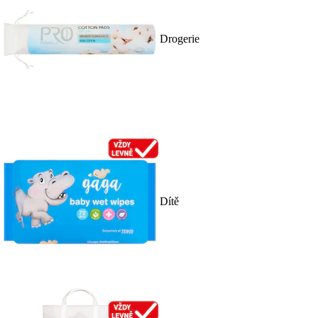
Drogerie
Dítě