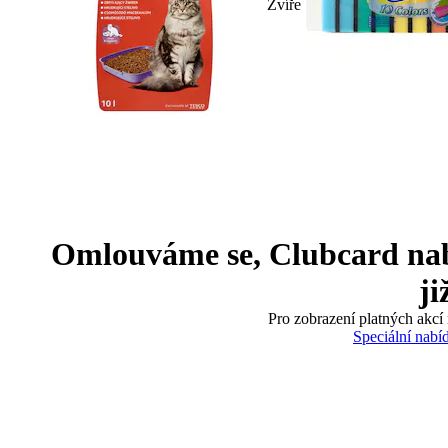
Zvíře
Omlouváme se, Clubcard nabíd
ji
Pro zobrazení platných akcí 
Speciální nabí