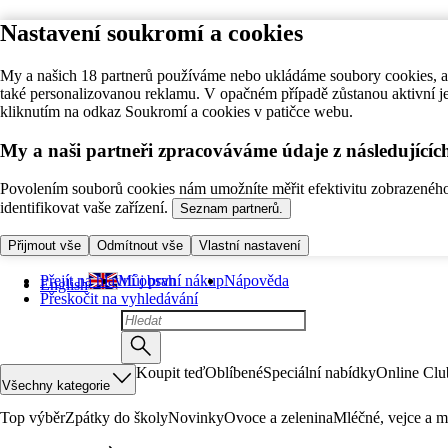
Nastavení soukromí a cookies
My a našich 18 partnerů používáme nebo ukládáme soubory cookies, ab
také personalizovanou reklamu. V opačném případě zůstanou aktivní j
kliknutím na odkaz Soukromí a cookies v patičce webu.
My a naši partneři zpracováváme údaje z následující
Povolením souborů cookies nám umožníte měřit efektivitu zobrazeného o
identifikovat vaše zařízení.
Seznam partnerů.
Přijmout vše
Odmítnout vše
Vlastní nastavení
Přejít na hlavní obsah
Můj první nákup
Nápověda
English
Přeskočit na vyhledávání
Koupit teď
Oblíbené
Speciální nabídky
Online Clu
Všechny kategorie
Top výběr
Zpátky do školy
Novinky
Ovoce a zelenina
Mléčné, vejce a m