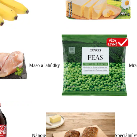
Maso a lahůdky
Mra
Nápoje
Speciální v