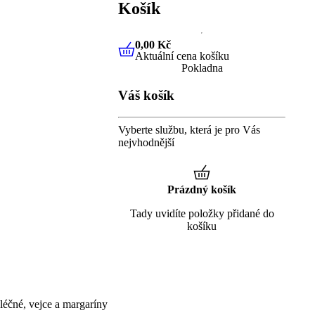
Košík
0,00 Kč
Aktuální cena košíku
0,00 Kč
Aktuální cena košíku
Pokladna
Váš košík
Vyberte službu, která je pro Vás
nejvhodnější
Prázdný košík
Tady uvidíte položky přidané do
košíku
éčné, vejce a margaríny