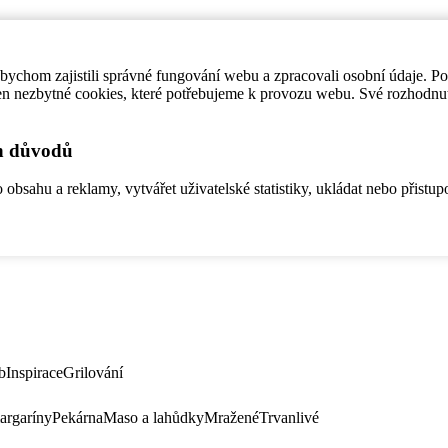
ychom zajistili správné fungování webu a zpracovali osobní údaje. P
en nezbytné cookies, které potřebujeme k provozu webu. Své rozhodnu
ch důvodů
bsahu a reklamy, vytvářet uživatelské statistiky, ukládat nebo přistup
b
Inspirace
Grilování
argaríny
Pekárna
Maso a lahůdky
Mražené
Trvanlivé