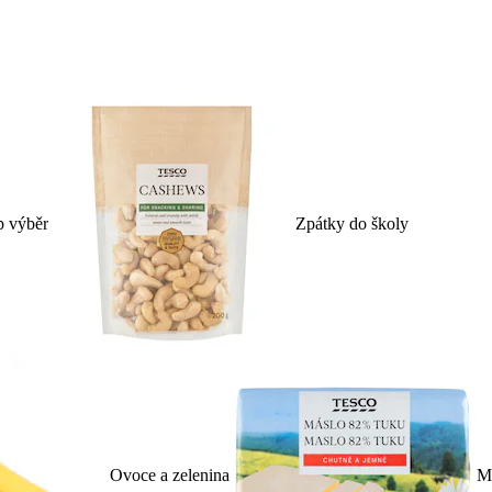
p výběr
Zpátky do školy
Ovoce a zelenina
Ml