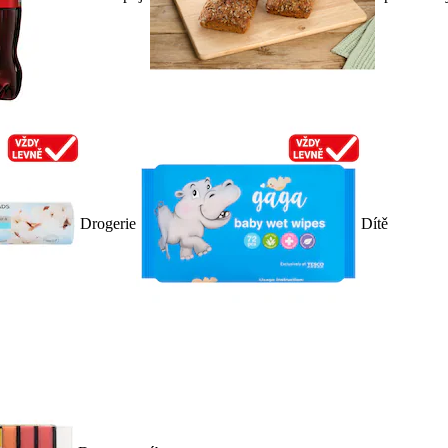
Drogerie
Dítě