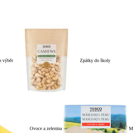
p výběr
Zpátky do školy
Ovoce a zelenina
Ml