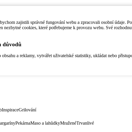
ychom zajistili správné fungování webu a zpracovali osobní údaje. P
en nezbytné cookies, které potřebujeme k provozu webu. Své rozhodnu
ch důvodů
bsahu a reklamy, vytvářet uživatelské statistiky, ukládat nebo přistup
b
Inspirace
Grilování
argaríny
Pekárna
Maso a lahůdky
Mražené
Trvanlivé