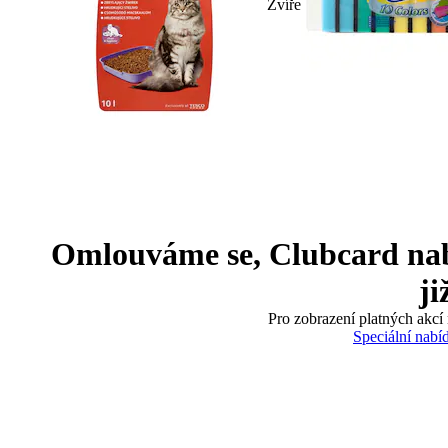
Zvíře
Omlouváme se, Clubcard nabíd
ji
Pro zobrazení platných akcí 
Speciální nabí