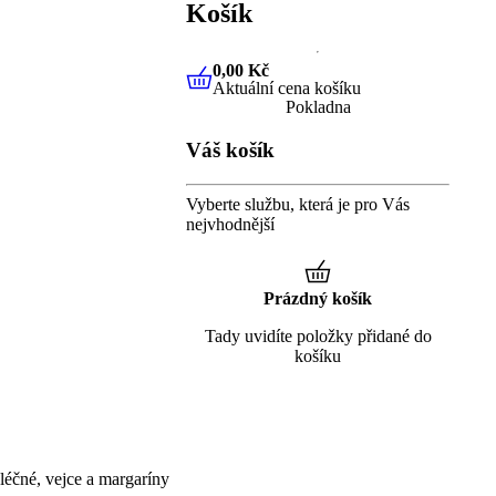
Košík
0,00 Kč
Aktuální cena košíku
0,00 Kč
Aktuální cena košíku
Pokladna
Váš košík
Vyberte službu, která je pro Vás
nejvhodnější
Prázdný košík
Tady uvidíte položky přidané do
košíku
éčné, vejce a margaríny