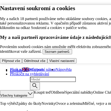
Nastavení soukromí a cookies
My a našich 18 partnerů používáme nebo ukládáme soubory cookies, ab
také personalizovanou reklamu. V opačném případě zůstanou aktivní j
kliknutím na odkaz Soukromí a cookies v patičce webu.
My a naši partneři zpracováváme údaje z následující
Povolením souborů cookies nám umožníte měřit efektivitu zobrazeného o
identifikovat vaše zařízení.
Seznam partnerů.
Přijmout vše
Odmítnout vše
Vlastní nastavení
Přejít na hlavní obsah
Můj první nákup
Nápověda
English
Přeskočit na vyhledávání
Koupit teď
Oblíbené
Speciální nabídky
Online Clu
Všechny kategorie
Top výběr
Zpátky do školy
Novinky
Ovoce a zelenina
Mléčné, vejce a m