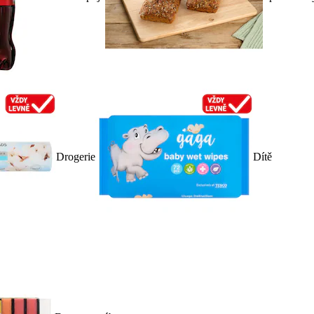
Drogerie
Dítě