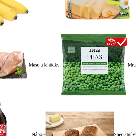
Maso a lahůdky
Mra
Nápoje
Speciální v