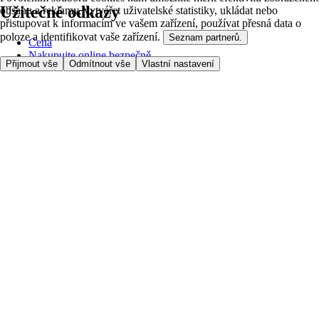
Užitečné odkazy
obsahu a reklamy, vytvářet uživatelské statistiky, ukládat nebo
přistupovat k informacím ve vašem zařízení, používat přesná data o
poloze a identifikovat vaše zařízení.
Seznam partnerů.
Cena
Nakupujte online bezpečně
Přijmout vše
Odmítnout vše
Vlastní nastavení
Podmínky používání
Soukromí a cookies
O nás
Přístupnost
Podívejte se, kam doručujeme
Poplatek za službu
Nastavení Cookies
Možnosti platby
itesco.cz
Clubcard
Pomoc s prvním nákupem
Jak nakupovat
Registrace
Rezervace času
Oblíbené