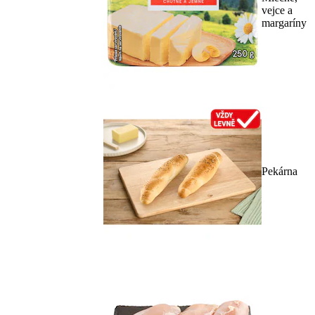
vejce a
margaríny
Pekárna