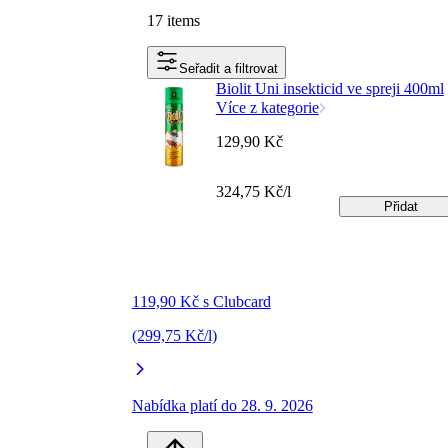
17 items
Seřadit a filtrovat
Biolit Uni insekticid ve spreji 400ml
Více z kategorie
129,90 Kč
324,75 Kč/l
Přidat
119,90 Kč s Clubcard
(299,75 Kč/l)
Nabídka platí do 28. 9. 2026