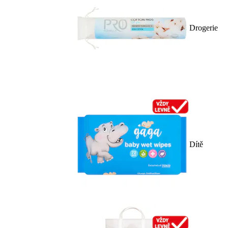
Drogerie
Dítě