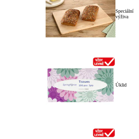
Speciální
výživa
Úklid