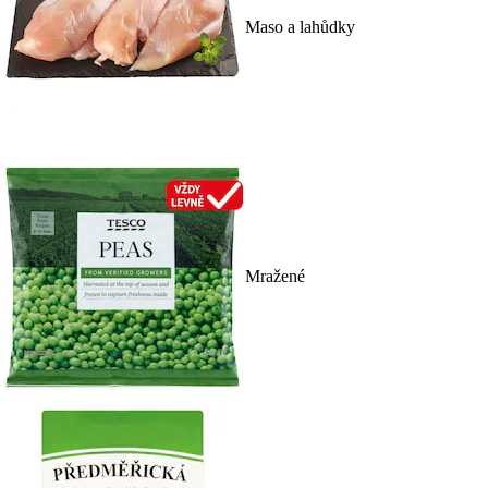
Maso a lahůdky
Mražené