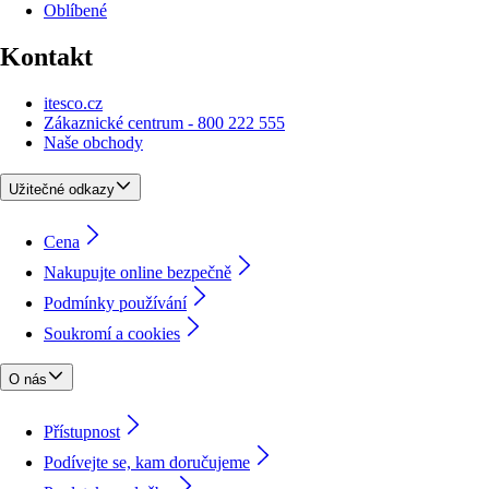
Oblíbené
Kontakt
itesco.cz
Zákaznické centrum - 800 222 555
Naše obchody
Užitečné odkazy
Cena
Nakupujte online bezpečně
Podmínky používání
Soukromí a cookies
O nás
Přístupnost
Podívejte se, kam doručujeme