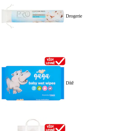
Drogerie
Dítě