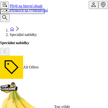
Přejít na hlavní obsah
Přeskočit na vyhledávání
Speciální nabídky
Speciální nabídky
All Offers
Top výběr