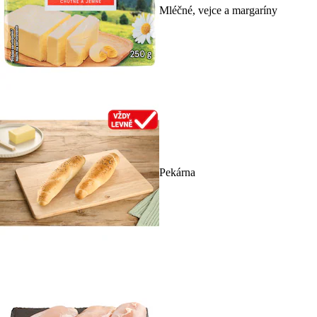
Mléčné, vejce a margaríny
Pekárna