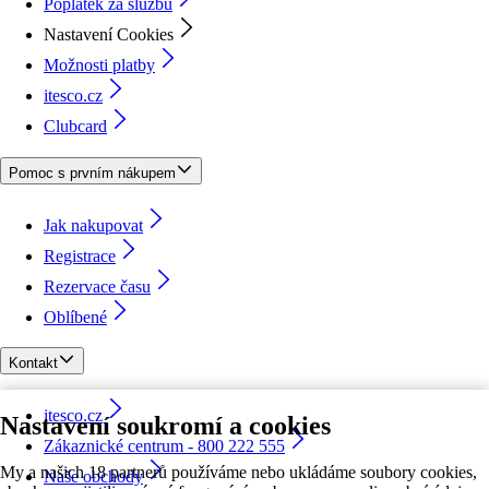
Poplatek za službu
Nastavení Cookies
Možnosti platby
itesco.cz
Clubcard
Pomoc s prvním nákupem
Jak nakupovat
Registrace
Rezervace času
Oblíbené
Kontakt
itesco.cz
Nastavení soukromí a cookies
Zákaznické centrum - 800 222 555
My a našich 18 partnerů používáme nebo ukládáme soubory cookies,
Naše obchody