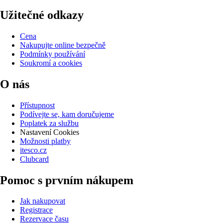
Užitečné odkazy
Cena
Nakupujte online bezpečně
Podmínky používání
Soukromí a cookies
O nás
Přístupnost
Podívejte se, kam doručujeme
Poplatek za službu
Nastavení Cookies
Možnosti platby
itesco.cz
Clubcard
Pomoc s prvním nákupem
Jak nakupovat
Registrace
Rezervace času