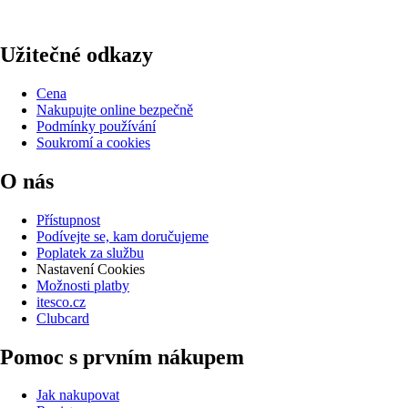
Užitečné odkazy
Cena
Nakupujte online bezpečně
Podmínky používání
Soukromí a cookies
O nás
Přístupnost
Podívejte se, kam doručujeme
Poplatek za službu
Nastavení Cookies
Možnosti platby
itesco.cz
Clubcard
Pomoc s prvním nákupem
Jak nakupovat