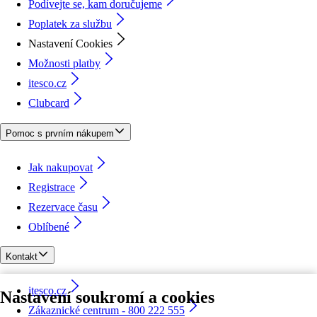
Podívejte se, kam doručujeme
Poplatek za službu
Nastavení Cookies
Možnosti platby
itesco.cz
Clubcard
Pomoc s prvním nákupem
Jak nakupovat
Registrace
Rezervace času
Oblíbené
Kontakt
itesco.cz
Nastavení soukromí a cookies
Zákaznické centrum - 800 222 555