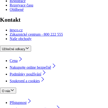
Registrace
Rezervace času
Oblíbené
Kontakt
itesco.cz
Zákaznické centrum - 800 222 555
Naše obchody
Užitečné odkazy
Cena
Nakupujte online bezpečně
Podmínky používání
Soukromí a cookies
O nás
Přístupnost