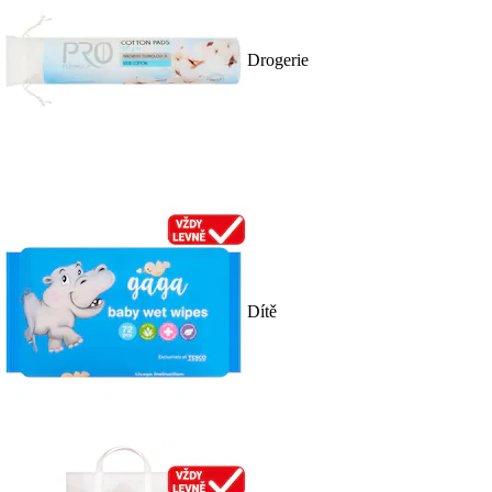
Drogerie
Dítě