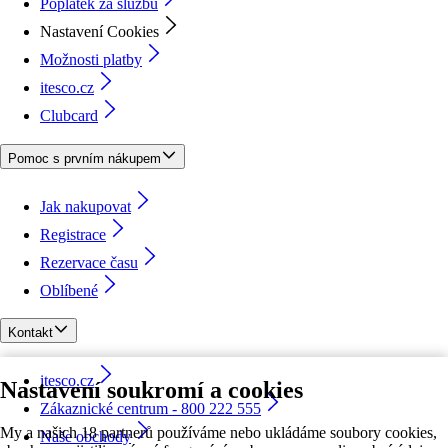
Poplatek za službu
Nastavení Cookies
Možnosti platby
itesco.cz
Clubcard
Pomoc s prvním nákupem
Jak nakupovat
Registrace
Rezervace času
Oblíbené
Kontakt
itesco.cz
Nastavení soukromí a cookies
Zákaznické centrum - 800 222 555
My a našich 18 partnerů používáme nebo ukládáme soubory cookies,
Naše obchody