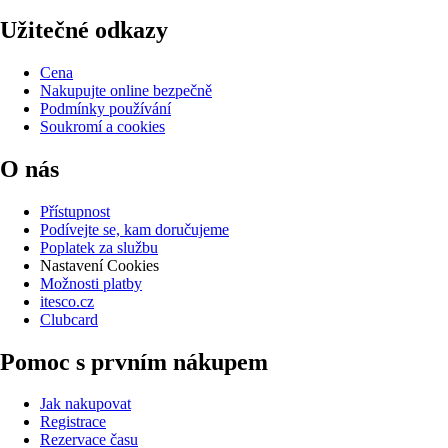
Užitečné odkazy
Cena
Nakupujte online bezpečně
Podmínky používání
Soukromí a cookies
O nás
Přístupnost
Podívejte se, kam doručujeme
Poplatek za službu
Nastavení Cookies
Možnosti platby
itesco.cz
Clubcard
Pomoc s prvním nákupem
Jak nakupovat
Registrace
Rezervace času