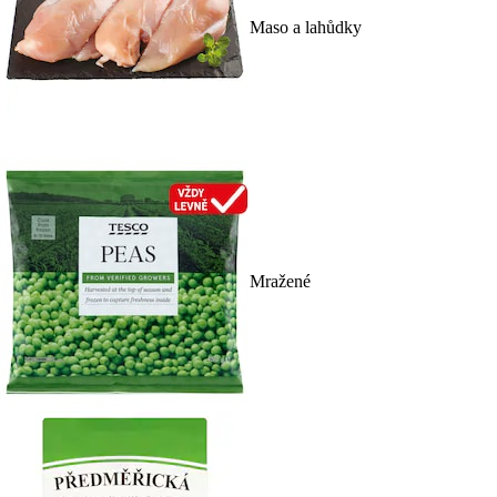
Maso a lahůdky
Mražené