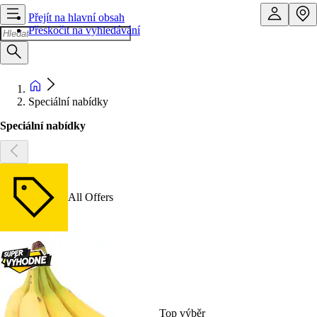
Přejít na hlavní obsah
Přeskočit na vyhledávání
Speciální nabídky
Speciální nabídky
All Offers
Top výběr