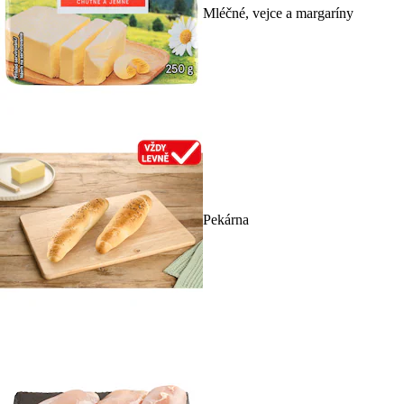
Mléčné, vejce a margaríny
Pekárna