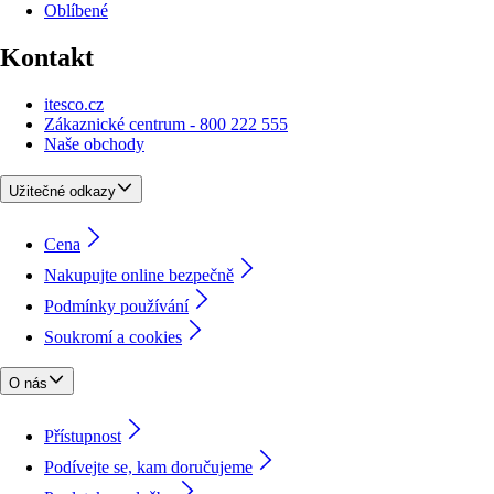
Oblíbené
Kontakt
itesco.cz
Zákaznické centrum - 800 222 555
Naše obchody
Užitečné odkazy
Cena
Nakupujte online bezpečně
Podmínky používání
Soukromí a cookies
O nás
Přístupnost
Podívejte se, kam doručujeme