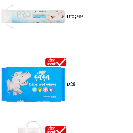
Drogerie
Dítě