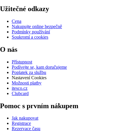
Užitečné odkazy
Cena
Nakupujte online bezpečně
Podmínky používání
Soukromí a cookies
O nás
Přístupnost
Podívejte se, kam doručujeme
Poplatek za službu
Nastavení Cookies
Možnosti platby
itesco.cz
Clubcard
Pomoc s prvním nákupem
Jak nakupovat
Registrace
Rezervace času