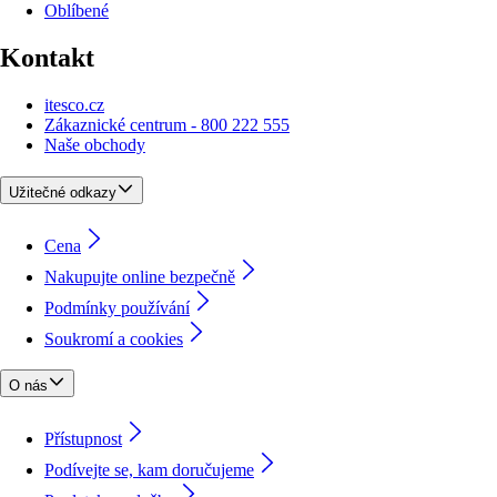
Oblíbené
Kontakt
itesco.cz
Zákaznické centrum - 800 222 555
Naše obchody
Užitečné odkazy
Cena
Nakupujte online bezpečně
Podmínky používání
Soukromí a cookies
O nás
Přístupnost
Podívejte se, kam doručujeme