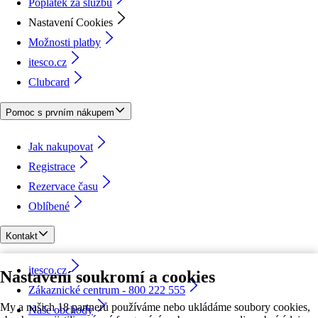
Poplatek za službu
Nastavení Cookies
Možnosti platby
itesco.cz
Clubcard
Pomoc s prvním nákupem
Jak nakupovat
Registrace
Rezervace času
Oblíbené
Kontakt
itesco.cz
Nastavení soukromí a cookies
Zákaznické centrum - 800 222 555
My a našich 18 partnerů používáme nebo ukládáme soubory cookies,
Naše obchody