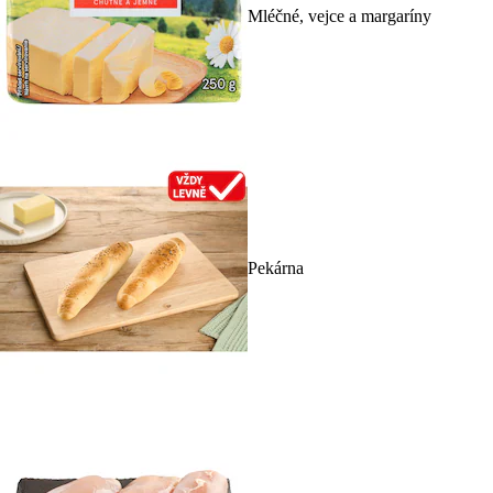
Mléčné, vejce a margaríny
Pekárna