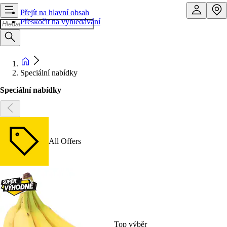
Přejít na hlavní obsah
Přeskočit na vyhledávání
Speciální nabídky
Speciální nabídky
All Offers
Top výběr