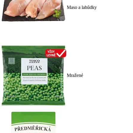
Maso a lahůdky
Mražené