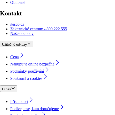
Oblíbené
Kontakt
itesco.cz
Zákaznické centrum - 800 222 555
Naše obchody
Užitečné odkazy
Cena
Nakupujte online bezpečně
Podmínky používání
Soukromí a cookies
O nás
Přístupnost
Podívejte se, kam doručujeme