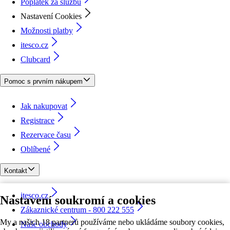
Poplatek za službu
Nastavení Cookies
Možnosti platby
itesco.cz
Clubcard
Pomoc s prvním nákupem
Jak nakupovat
Registrace
Rezervace času
Oblíbené
Kontakt
itesco.cz
Nastavení soukromí a cookies
Zákaznické centrum - 800 222 555
My a našich 18 partnerů používáme nebo ukládáme soubory cookies,
Naše obchody