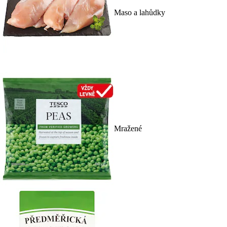
Maso a lahůdky
Mražené