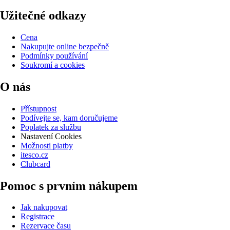
Užitečné odkazy
Cena
Nakupujte online bezpečně
Podmínky používání
Soukromí a cookies
O nás
Přístupnost
Podívejte se, kam doručujeme
Poplatek za službu
Nastavení Cookies
Možnosti platby
itesco.cz
Clubcard
Pomoc s prvním nákupem
Jak nakupovat
Registrace
Rezervace času