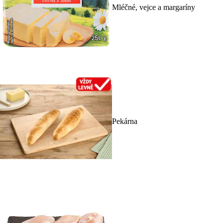
Mléčné, vejce a margaríny
Pekárna