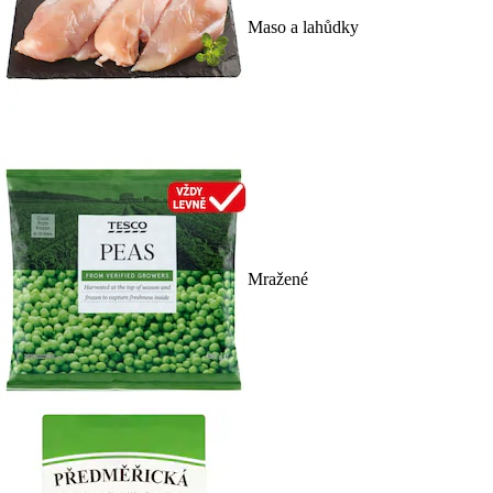
Maso a lahůdky
Mražené