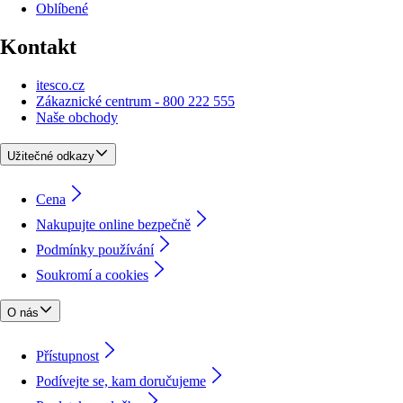
Oblíbené
Kontakt
itesco.cz
Zákaznické centrum - 800 222 555
Naše obchody
Užitečné odkazy
Cena
Nakupujte online bezpečně
Podmínky používání
Soukromí a cookies
O nás
Přístupnost
Podívejte se, kam doručujeme