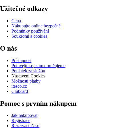
Užitečné odkazy
Cena
Nakupujte online bezpečně
Podmínky používání
Soukromí a cookies
O nás
Přístupnost
Podívejte se, kam doručujeme
Poplatek za službu
Nastavení Cookies
Možnosti platby
itesco.cz
Clubcard
Pomoc s prvním nákupem
Jak nakupovat
Registrace
Rezervace času