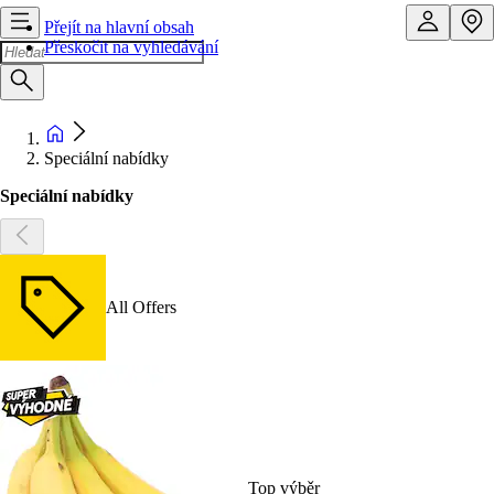
Přejít na hlavní obsah
Přeskočit na vyhledávání
Speciální nabídky
Speciální nabídky
All Offers
Top výběr