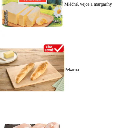
Mléčné, vejce a margaríny
Pekárna