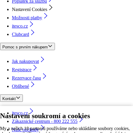
Poplatek za službu
Nastavení Cookies
Možnosti platby
itesco.cz
Clubcard
Pomoc s prvním nákupem
Jak nakupovat
Registrace
Rezervace času
Oblíbené
Kontakt
itesco.cz
Nastavení soukromí a cookies
Zákaznické centrum - 800 222 555
My a našich 18 partnerů používáme nebo ukládáme soubory cookies,
Naše obchody