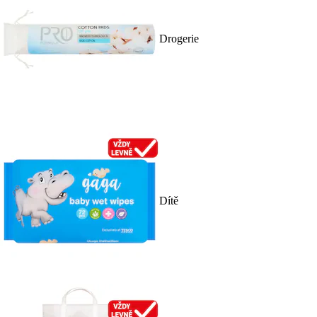
Drogerie
Dítě