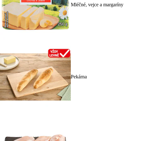
Mléčné, vejce a margaríny
Pekárna