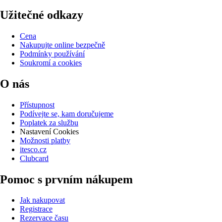
Užitečné odkazy
Cena
Nakupujte online bezpečně
Podmínky používání
Soukromí a cookies
O nás
Přístupnost
Podívejte se, kam doručujeme
Poplatek za službu
Nastavení Cookies
Možnosti platby
itesco.cz
Clubcard
Pomoc s prvním nákupem
Jak nakupovat
Registrace
Rezervace času