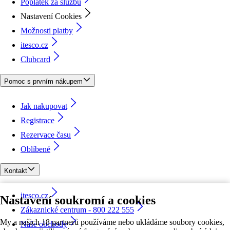
Poplatek za službu
Nastavení Cookies
Možnosti platby
itesco.cz
Clubcard
Pomoc s prvním nákupem
Jak nakupovat
Registrace
Rezervace času
Oblíbené
Kontakt
itesco.cz
Nastavení soukromí a cookies
Zákaznické centrum - 800 222 555
My a našich 18 partnerů používáme nebo ukládáme soubory cookies,
Naše obchody