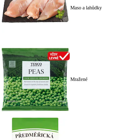
Maso a lahůdky
Mražené