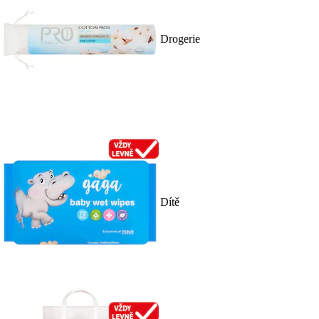
Drogerie
Dítě