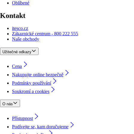
Oblíbené
Kontakt
itesco.cz
Zákaznické centrum - 800 222 555
Naše obchody
Užitečné odkazy
Cena
Nakupujte online bezpečně
Podmínky používání
Soukromí a cookies
O nás
Přístupnost
Podívejte se, kam doručujeme