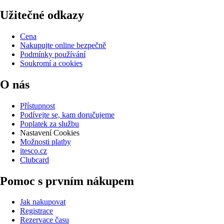
Užitečné odkazy
Cena
Nakupujte online bezpečně
Podmínky používání
Soukromí a cookies
O nás
Přístupnost
Podívejte se, kam doručujeme
Poplatek za službu
Nastavení Cookies
Možnosti platby
itesco.cz
Clubcard
Pomoc s prvním nákupem
Jak nakupovat
Registrace
Rezervace času