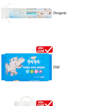
Drogerie
Dítě