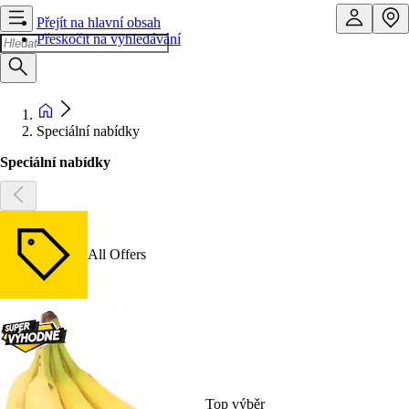
Přejít na hlavní obsah
Přeskočit na vyhledávání
Speciální nabídky
Speciální nabídky
All Offers
Top výběr