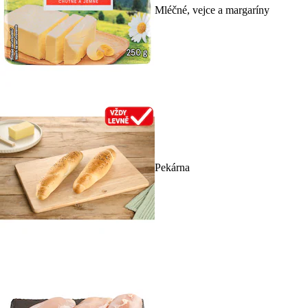
Mléčné, vejce a margaríny
Pekárna