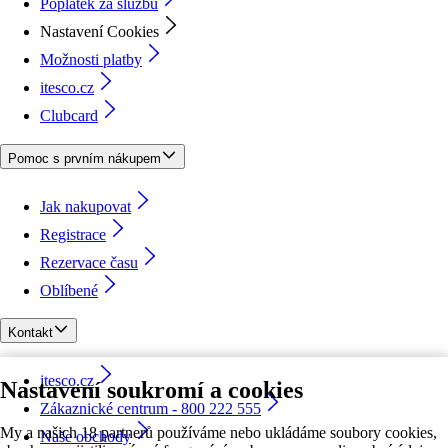
Poplatek za službu
Nastavení Cookies
Možnosti platby
itesco.cz
Clubcard
Pomoc s prvním nákupem
Jak nakupovat
Registrace
Rezervace času
Oblíbené
Kontakt
itesco.cz
Nastavení soukromí a cookies
Zákaznické centrum - 800 222 555
My a našich 18 partnerů používáme nebo ukládáme soubory cookies,
Naše obchody