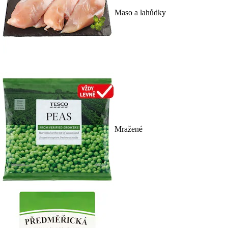
Maso a lahůdky
Mražené