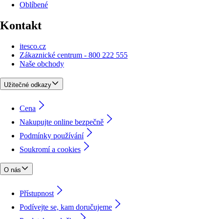
Oblíbené
Kontakt
itesco.cz
Zákaznické centrum - 800 222 555
Naše obchody
Užitečné odkazy
Cena
Nakupujte online bezpečně
Podmínky používání
Soukromí a cookies
O nás
Přístupnost
Podívejte se, kam doručujeme