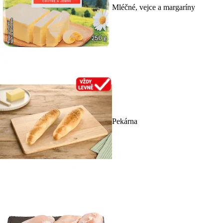
Mléčné, vejce a margaríny
Pekárna