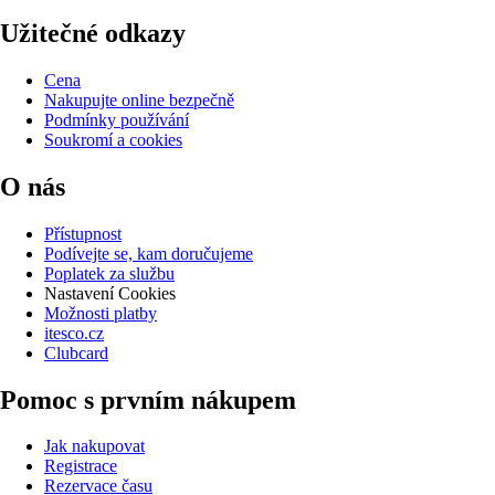
Užitečné odkazy
Cena
Nakupujte online bezpečně
Podmínky používání
Soukromí a cookies
O nás
Přístupnost
Podívejte se, kam doručujeme
Poplatek za službu
Nastavení Cookies
Možnosti platby
itesco.cz
Clubcard
Pomoc s prvním nákupem
Jak nakupovat
Registrace
Rezervace času