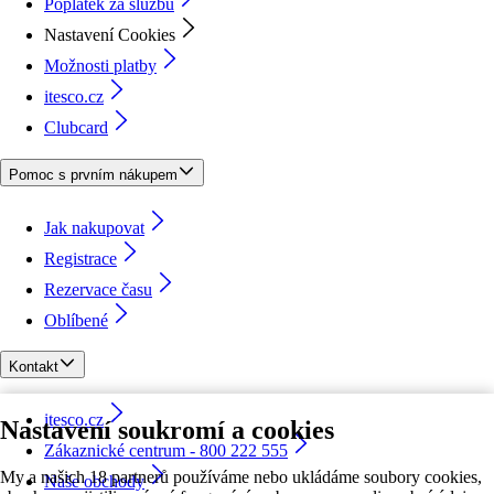
Poplatek za službu
Nastavení Cookies
Možnosti platby
itesco.cz
Clubcard
Pomoc s prvním nákupem
Jak nakupovat
Registrace
Rezervace času
Oblíbené
Kontakt
itesco.cz
Nastavení soukromí a cookies
Zákaznické centrum - 800 222 555
My a našich 18 partnerů používáme nebo ukládáme soubory cookies,
Naše obchody