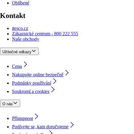
Oblíbené
Kontakt
itesco.cz
Zákaznické centrum - 800 222 555
Naše obchody
Užitečné odkazy
Cena
Nakupujte online bezpečně
Podmínky používání
Soukromí a cookies
O nás
Přístupnost
Podívejte se, kam doručujeme