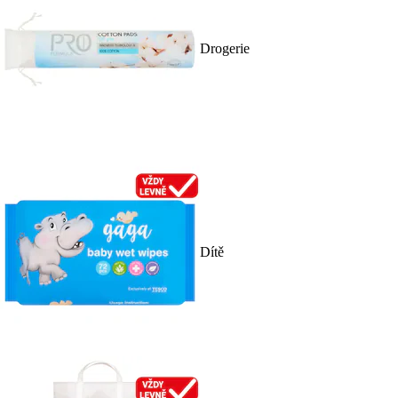
Drogerie
Dítě