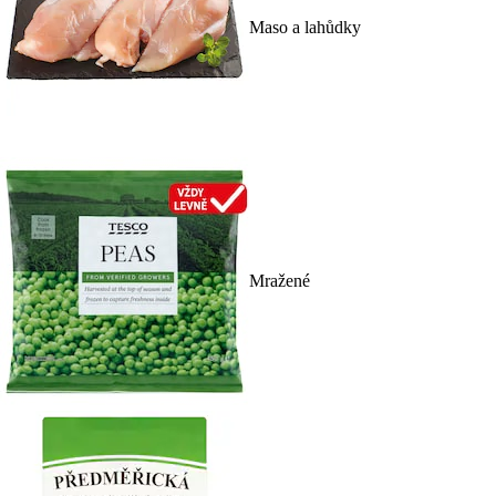
Maso a lahůdky
Mražené