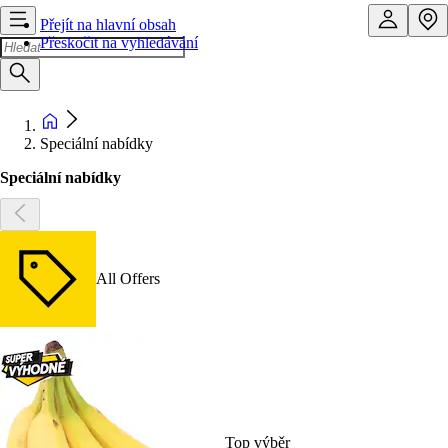
Přejít na hlavní obsah
Přeskočit na vyhledávání
Speciální nabídky
Speciální nabídky
All Offers
Top výběr