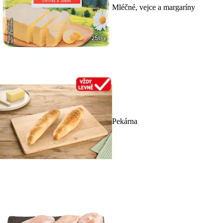
Mléčné, vejce a margaríny
Pekárna