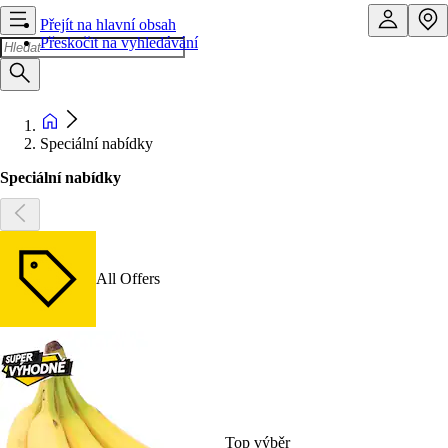
Přejít na hlavní obsah
Přeskočit na vyhledávání
Speciální nabídky
Speciální nabídky
All Offers
Top výběr