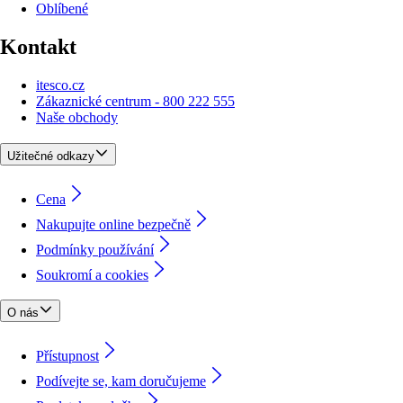
Oblíbené
Kontakt
itesco.cz
Zákaznické centrum - 800 222 555
Naše obchody
Užitečné odkazy
Cena
Nakupujte online bezpečně
Podmínky používání
Soukromí a cookies
O nás
Přístupnost
Podívejte se, kam doručujeme