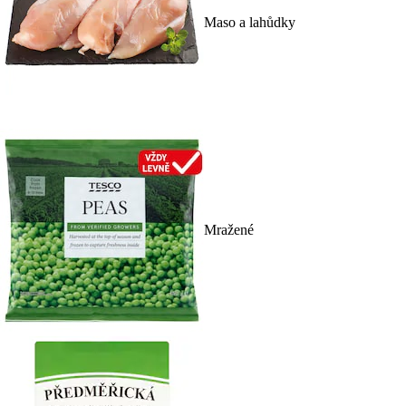
Maso a lahůdky
Mražené