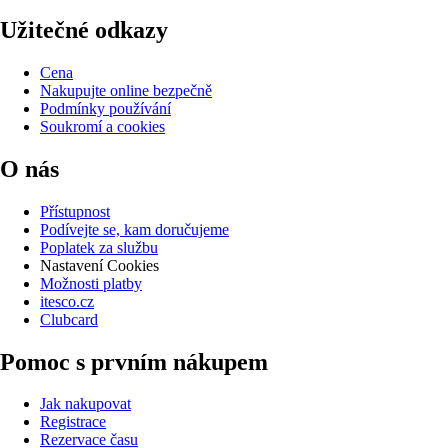
Užitečné odkazy
Cena
Nakupujte online bezpečně
Podmínky používání
Soukromí a cookies
O nás
Přístupnost
Podívejte se, kam doručujeme
Poplatek za službu
Nastavení Cookies
Možnosti platby
itesco.cz
Clubcard
Pomoc s prvním nákupem
Jak nakupovat
Registrace
Rezervace času