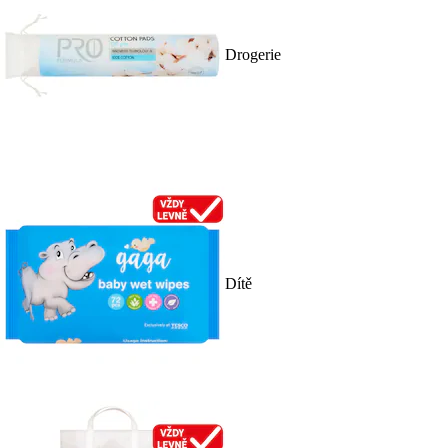
Drogerie
Dítě