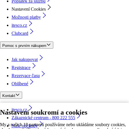
Poplatek za službu
Nastavení Cookies
Možnosti platby
itesco.cz
Clubcard
Pomoc s prvním nákupem
Jak nakupovat
Registrace
Rezervace času
Oblíbené
Kontakt
itesco.cz
Nastavení soukromí a cookies
Zákaznické centrum - 800 222 555
My a našich 18 partnerů používáme nebo ukládáme soubory cookies,
Naše obchody