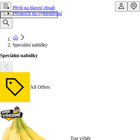
Přejít na hlavní obsah
Přeskočit na vyhledávání
Speciální nabídky
Speciální nabídky
All Offers
Top výběr