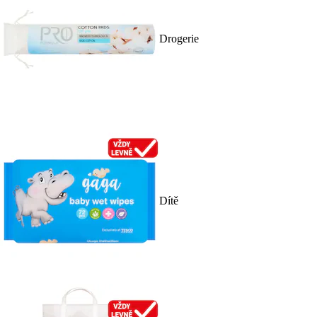
Drogerie
Dítě