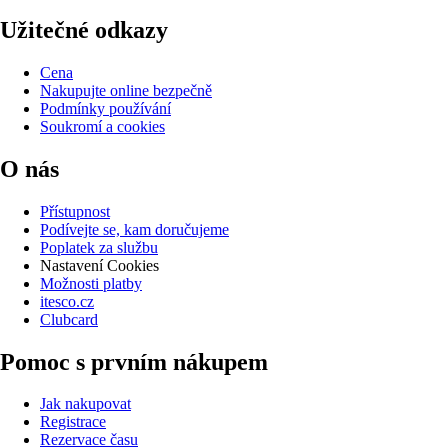
Užitečné odkazy
Cena
Nakupujte online bezpečně
Podmínky používání
Soukromí a cookies
O nás
Přístupnost
Podívejte se, kam doručujeme
Poplatek za službu
Nastavení Cookies
Možnosti platby
itesco.cz
Clubcard
Pomoc s prvním nákupem
Jak nakupovat
Registrace
Rezervace času