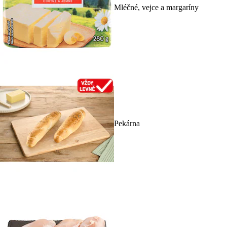
Mléčné, vejce a margaríny
Pekárna