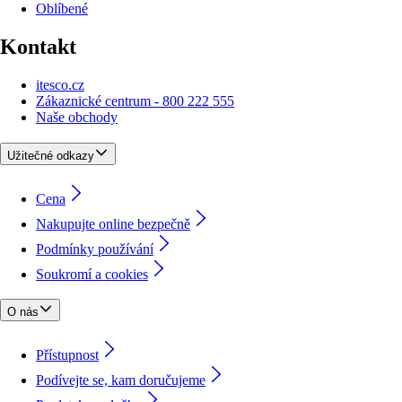
Oblíbené
Kontakt
itesco.cz
Zákaznické centrum - 800 222 555
Naše obchody
Užitečné odkazy
Cena
Nakupujte online bezpečně
Podmínky používání
Soukromí a cookies
O nás
Přístupnost
Podívejte se, kam doručujeme