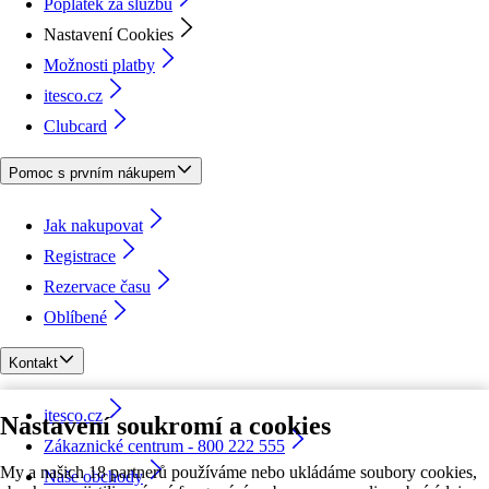
Poplatek za službu
Nastavení Cookies
Možnosti platby
itesco.cz
Clubcard
Pomoc s prvním nákupem
Jak nakupovat
Registrace
Rezervace času
Oblíbené
Kontakt
itesco.cz
Nastavení soukromí a cookies
Zákaznické centrum - 800 222 555
My a našich 18 partnerů používáme nebo ukládáme soubory cookies,
Naše obchody