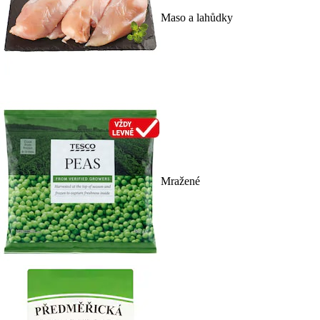
Maso a lahůdky
Mražené