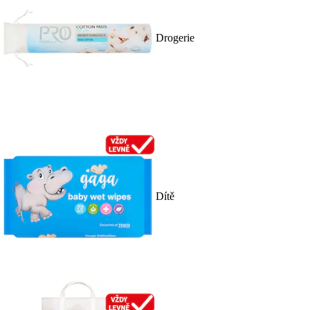
Drogerie
Dítě