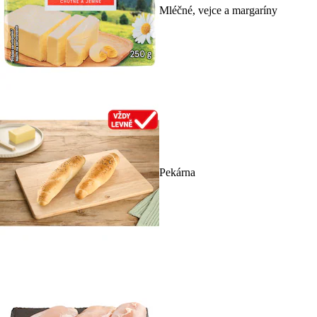
Mléčné, vejce a margaríny
Pekárna