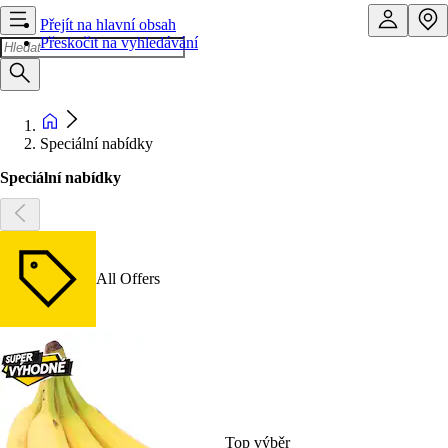
Přejít na hlavní obsah
Přeskočit na vyhledávání
Speciální nabídky
Speciální nabídky
All Offers
Top výběr