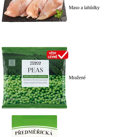
Maso a lahůdky
Mražené