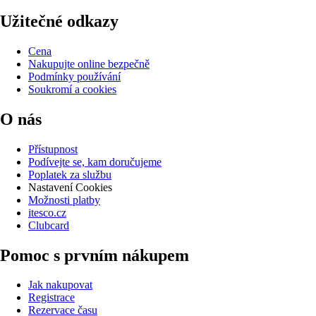
Užitečné odkazy
Cena
Nakupujte online bezpečně
Podmínky používání
Soukromí a cookies
O nás
Přístupnost
Podívejte se, kam doručujeme
Poplatek za službu
Nastavení Cookies
Možnosti platby
itesco.cz
Clubcard
Pomoc s prvním nákupem
Jak nakupovat
Registrace
Rezervace času