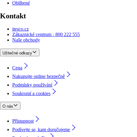
Oblíbené
Kontakt
itesco.cz
Zákaznické centrum - 800 222 555
Naše obchody
Užitečné odkazy
Cena
Nakupujte online bezpečně
Podmínky používání
Soukromí a cookies
O nás
Přístupnost
Podívejte se, kam doručujeme