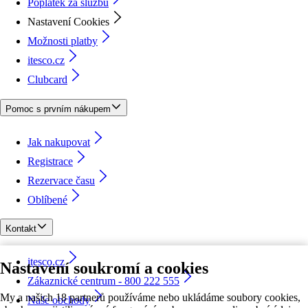
Poplatek za službu
Nastavení Cookies
Možnosti platby
itesco.cz
Clubcard
Pomoc s prvním nákupem
Jak nakupovat
Registrace
Rezervace času
Oblíbené
Kontakt
itesco.cz
Nastavení soukromí a cookies
Zákaznické centrum - 800 222 555
My a našich 18 partnerů používáme nebo ukládáme soubory cookies,
Naše obchody