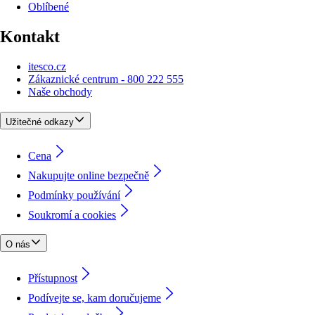
Oblíbené
Kontakt
itesco.cz
Zákaznické centrum - 800 222 555
Naše obchody
Užitečné odkazy
Cena
Nakupujte online bezpečně
Podmínky používání
Soukromí a cookies
O nás
Přístupnost
Podívejte se, kam doručujeme