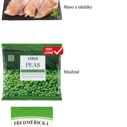
Maso a lahůdky
Mražené