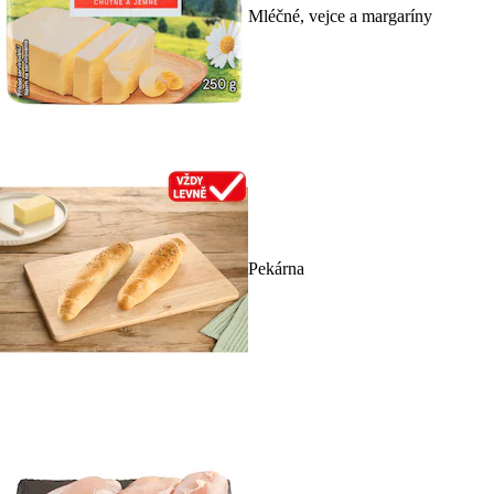
Mléčné, vejce a margaríny
Pekárna