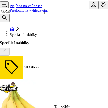
Přejít na hlavní obsah
Přeskočit na vyhledávání
Speciální nabídky
Speciální nabídky
All Offers
Top výběr