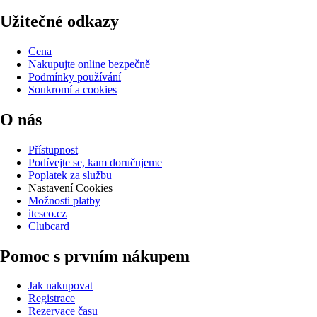
Užitečné odkazy
Cena
Nakupujte online bezpečně
Podmínky používání
Soukromí a cookies
O nás
Přístupnost
Podívejte se, kam doručujeme
Poplatek za službu
Nastavení Cookies
Možnosti platby
itesco.cz
Clubcard
Pomoc s prvním nákupem
Jak nakupovat
Registrace
Rezervace času