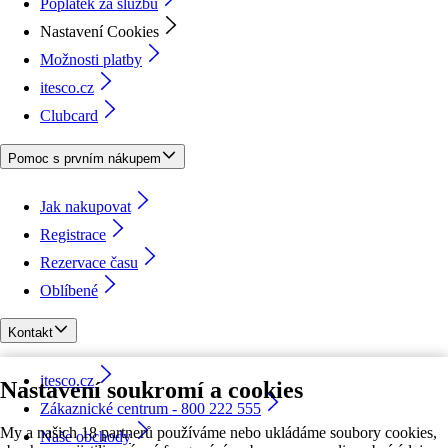
Poplatek za službu
Nastavení Cookies
Možnosti platby
itesco.cz
Clubcard
Pomoc s prvním nákupem
Jak nakupovat
Registrace
Rezervace času
Oblíbené
Kontakt
itesco.cz
Nastavení soukromí a cookies
Zákaznické centrum - 800 222 555
My a našich 18 partnerů používáme nebo ukládáme soubory cookies,
Naše obchody