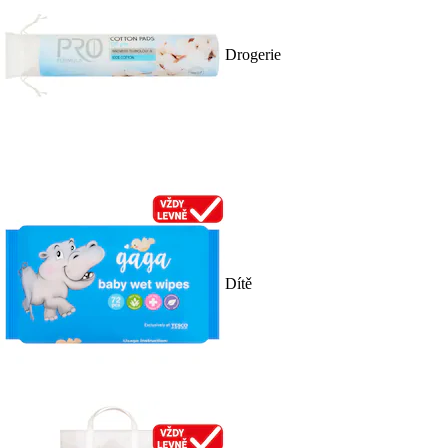
Drogerie
Dítě