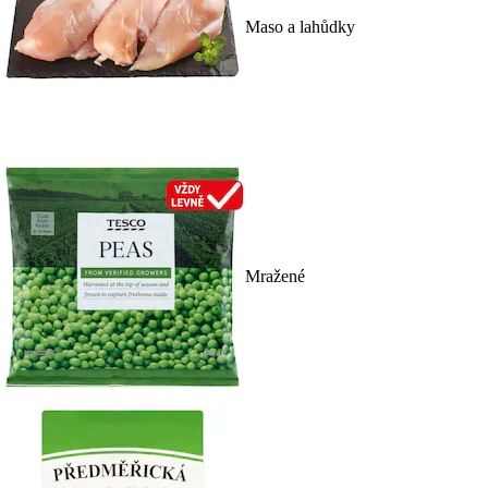
Maso a lahůdky
Mražené