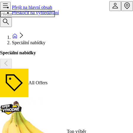
Přejít na hlavní obsah
Přeskočit na vyhledávání
Speciální nabídky
Speciální nabídky
All Offers
Top výběr