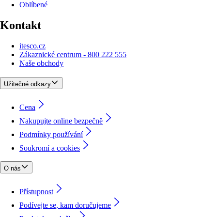
Oblíbené
Kontakt
itesco.cz
Zákaznické centrum - 800 222 555
Naše obchody
Užitečné odkazy
Cena
Nakupujte online bezpečně
Podmínky používání
Soukromí a cookies
O nás
Přístupnost
Podívejte se, kam doručujeme