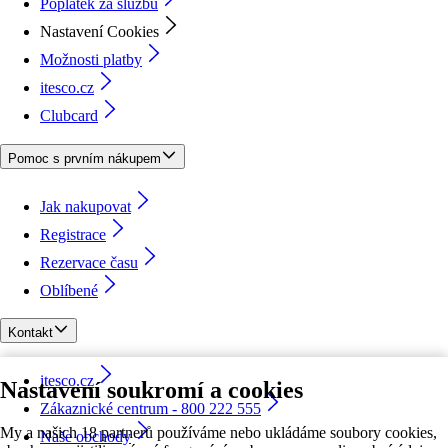
Poplatek za službu
Nastavení Cookies
Možnosti platby
itesco.cz
Clubcard
Pomoc s prvním nákupem
Jak nakupovat
Registrace
Rezervace času
Oblíbené
Kontakt
itesco.cz
Nastavení soukromí a cookies
Zákaznické centrum - 800 222 555
My a našich 18 partnerů používáme nebo ukládáme soubory cookies,
Naše obchody