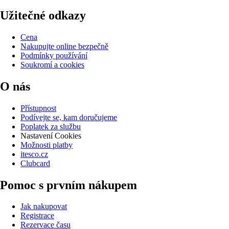
Užitečné odkazy
Cena
Nakupujte online bezpečně
Podmínky používání
Soukromí a cookies
O nás
Přístupnost
Podívejte se, kam doručujeme
Poplatek za službu
Nastavení Cookies
Možnosti platby
itesco.cz
Clubcard
Pomoc s prvním nákupem
Jak nakupovat
Registrace
Rezervace času