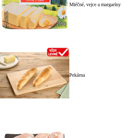
Mléčné, vejce a margaríny
Pekárna