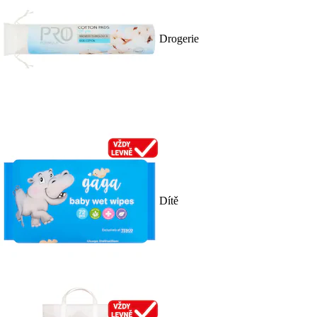
Drogerie
Dítě