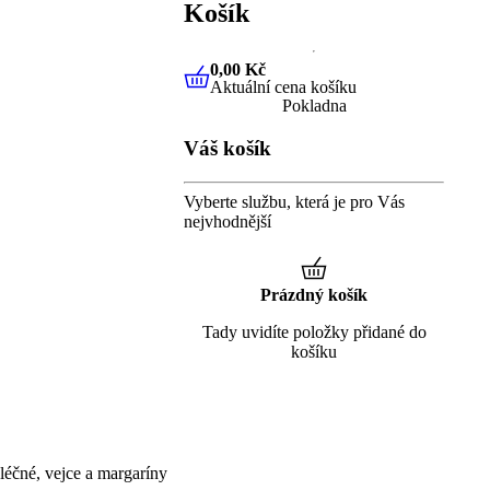
Košík
0,00 Kč
Aktuální cena košíku
0,00 Kč
Aktuální cena košíku
Pokladna
Váš košík
Vyberte službu, která je pro Vás
nejvhodnější
Prázdný košík
Tady uvidíte položky přidané do
košíku
éčné, vejce a margaríny