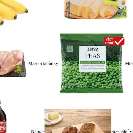
Maso a lahůdky
Mra
Nápoje
Speciální v