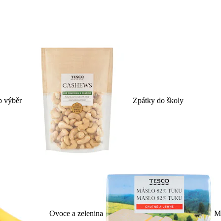
p výběr
Zpátky do školy
Ovoce a zelenina
Ml