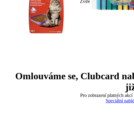
Zvíře
Omlouváme se, Clubcard nabíd
ji
Pro zobrazení platných akcí 
Speciální nabí