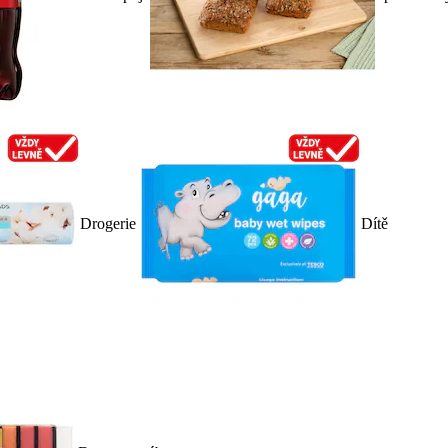
Drogerie
Dítě