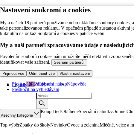
Nastavení soukromí a cookies
My a našich 18 partnerů používáme nebo ukládáme soubory cookies, ab
také personalizovanou reklamu. V opačném případě zůstanou aktivní j
kliknutím na odkaz Soukromí a cookies v patičce webu.
My a naši partneři zpracováváme údaje z následující
Povolením souborů cookies nám umožníte měřit efektivitu zobrazeného o
identifikovat vaše zařízení.
Seznam partnerů.
Přijmout vše
Odmítnout vše
Vlastní nastavení
Přejít na hlavní obsah
Můj první nákup
Nápověda
English
Přeskočit na vyhledávání
Koupit teď
Oblíbené
Speciální nabídky
Online Clu
Všechny kategorie
Top výběr
Zpátky do školy
Novinky
Ovoce a zelenina
Mléčné, vejce a m