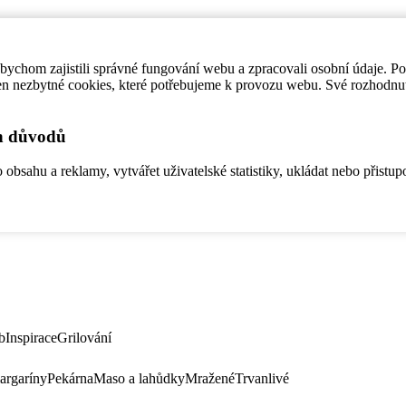
ychom zajistili správné fungování webu a zpracovali osobní údaje. P
en nezbytné cookies, které potřebujeme k provozu webu. Své rozhodnu
ch důvodů
bsahu a reklamy, vytvářet uživatelské statistiky, ukládat nebo přistup
b
Inspirace
Grilování
argaríny
Pekárna
Maso a lahůdky
Mražené
Trvanlivé