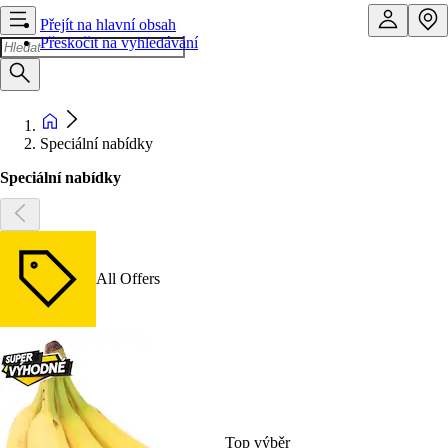
Přejít na hlavní obsah
Přeskočit na vyhledávání
Speciální nabídky
Speciální nabídky
All Offers
Top výběr