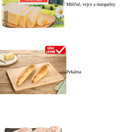
Mléčné, vejce a margaríny
Pekárna