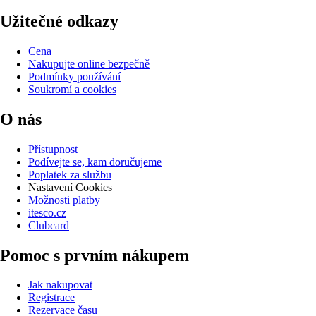
Užitečné odkazy
Cena
Nakupujte online bezpečně
Podmínky používání
Soukromí a cookies
O nás
Přístupnost
Podívejte se, kam doručujeme
Poplatek za službu
Nastavení Cookies
Možnosti platby
itesco.cz
Clubcard
Pomoc s prvním nákupem
Jak nakupovat
Registrace
Rezervace času