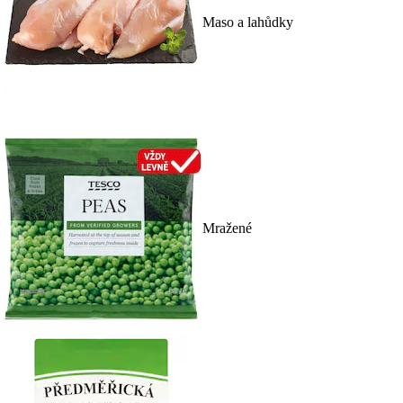
Maso a lahůdky
Mražené