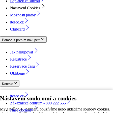
Poplatek za službu
Nastavení Cookies
Možnosti platby
itesco.cz
Clubcard
Pomoc s prvním nákupem
Jak nakupovat
Registrace
Rezervace času
Oblíbené
Kontakt
itesco.cz
Nastavení soukromí a cookies
Zákaznické centrum - 800 222 555
My a našich 18 partnerů používáme nebo ukládáme soubory cookies,
Naše obchody