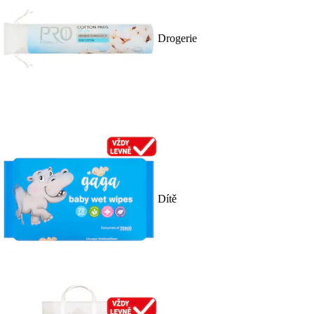
Drogerie
Dítě