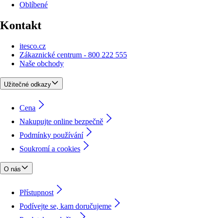
Oblíbené
Kontakt
itesco.cz
Zákaznické centrum - 800 222 555
Naše obchody
Užitečné odkazy
Cena
Nakupujte online bezpečně
Podmínky používání
Soukromí a cookies
O nás
Přístupnost
Podívejte se, kam doručujeme