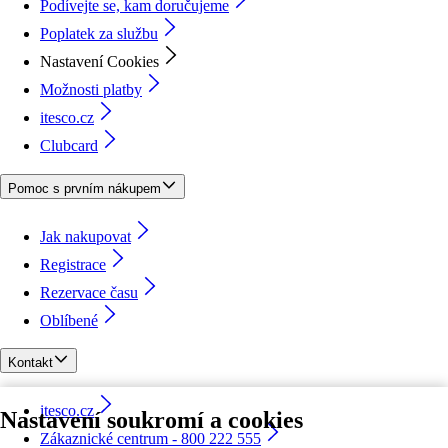
Podívejte se, kam doručujeme
Poplatek za službu
Nastavení Cookies
Možnosti platby
itesco.cz
Clubcard
Pomoc s prvním nákupem
Jak nakupovat
Registrace
Rezervace času
Oblíbené
Kontakt
itesco.cz
Nastavení soukromí a cookies
Zákaznické centrum - 800 222 555