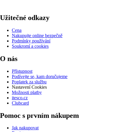
Užitečné odkazy
Cena
Nakupujte online bezpečně
Podmínky používání
Soukromí a cookies
O nás
Přístupnost
Podívejte se, kam doručujeme
Poplatek za službu
Nastavení Cookies
Možnosti platby
itesco.cz
Clubcard
Pomoc s prvním nákupem
Jak nakupovat