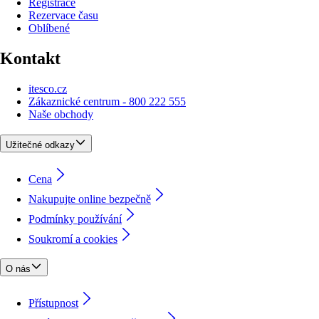
Registrace
Rezervace času
Oblíbené
Kontakt
itesco.cz
Zákaznické centrum - 800 222 555
Naše obchody
Užitečné odkazy
Cena
Nakupujte online bezpečně
Podmínky používání
Soukromí a cookies
O nás
Přístupnost