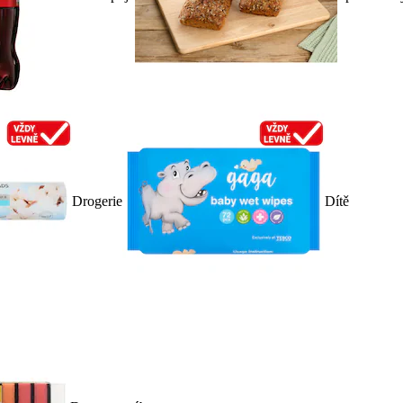
Drogerie
Dítě