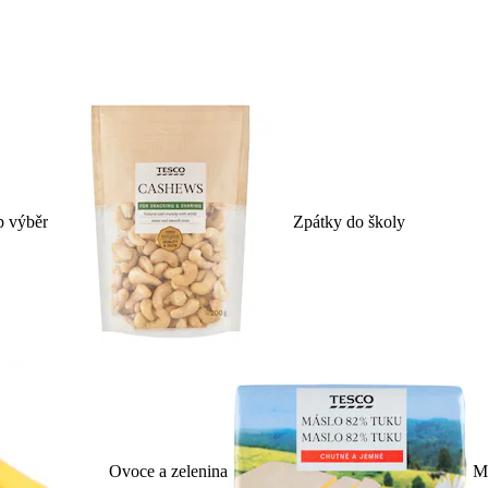
p výběr
Zpátky do školy
Ovoce a zelenina
Ml