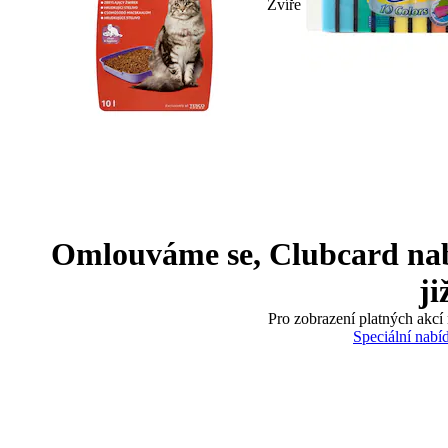
Zvíře
Omlouváme se, Clubcard nabíd
ji
Pro zobrazení platných akcí 
Speciální nabí