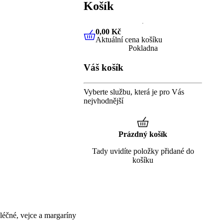
Košík
0,00 Kč
Aktuální cena košíku
0,00 Kč
Aktuální cena košíku
Pokladna
Váš košík
Vyberte službu, která je pro Vás
nejvhodnější
Prázdný košík
Tady uvidíte položky přidané do
košíku
éčné, vejce a margaríny