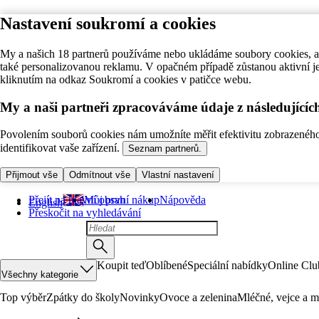
Nastavení soukromí a cookies
My a našich 18 partnerů používáme nebo ukládáme soubory cookies, ab
také personalizovanou reklamu. V opačném případě zůstanou aktivní j
kliknutím na odkaz Soukromí a cookies v patičce webu.
My a naši partneři zpracováváme údaje z následující
Povolením souborů cookies nám umožníte měřit efektivitu zobrazeného o
identifikovat vaše zařízení.
Seznam partnerů.
Přijmout vše
Odmítnout vše
Vlastní nastavení
Přejít na hlavní obsah
Můj první nákup
Nápověda
English
Přeskočit na vyhledávání
Koupit teď
Oblíbené
Speciální nabídky
Online Clu
Všechny kategorie
Top výběr
Zpátky do školy
Novinky
Ovoce a zelenina
Mléčné, vejce a m