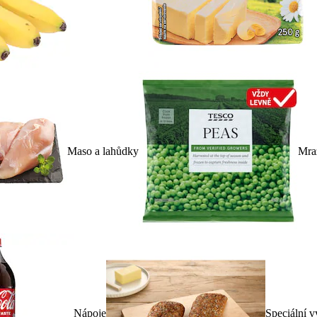
Maso a lahůdky
Mra
Nápoje
Speciální v