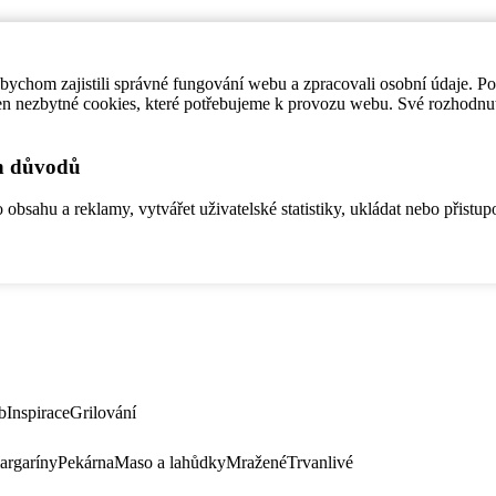
ychom zajistili správné fungování webu a zpracovali osobní údaje. P
en nezbytné cookies, které potřebujeme k provozu webu. Své rozhodnu
ch důvodů
bsahu a reklamy, vytvářet uživatelské statistiky, ukládat nebo přistup
b
Inspirace
Grilování
argaríny
Pekárna
Maso a lahůdky
Mražené
Trvanlivé