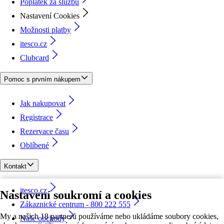
Poplatek za službu
Nastavení Cookies
Možnosti platby
itesco.cz
Clubcard
Pomoc s prvním nákupem
Jak nakupovat
Registrace
Rezervace času
Oblíbené
Kontakt
itesco.cz
Nastavení soukromí a cookies
Zákaznické centrum - 800 222 555
My a našich 18 partnerů používáme nebo ukládáme soubory cookies,
Naše obchody