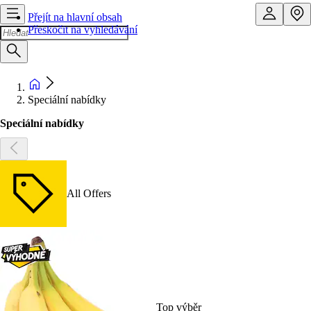
Přejít na hlavní obsah
Přeskočit na vyhledávání
Speciální nabídky
Speciální nabídky
All Offers
Top výběr