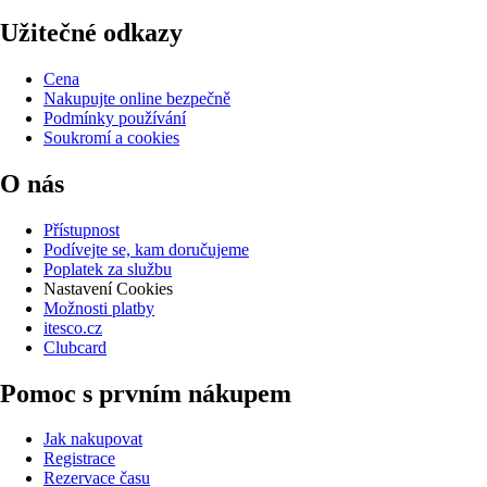
Užitečné odkazy
Cena
Nakupujte online bezpečně
Podmínky používání
Soukromí a cookies
O nás
Přístupnost
Podívejte se, kam doručujeme
Poplatek za službu
Nastavení Cookies
Možnosti platby
itesco.cz
Clubcard
Pomoc s prvním nákupem
Jak nakupovat
Registrace
Rezervace času