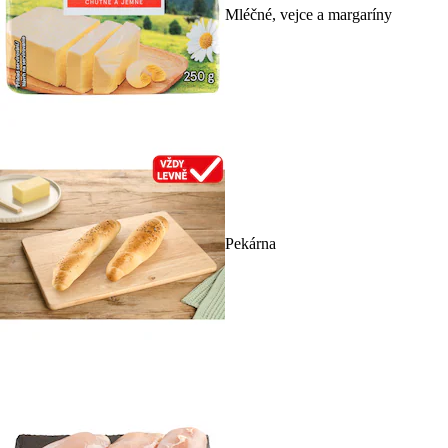
Mléčné, vejce a margaríny
Pekárna