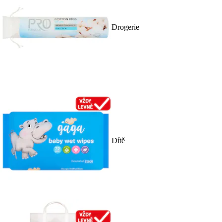
Drogerie
Dítě