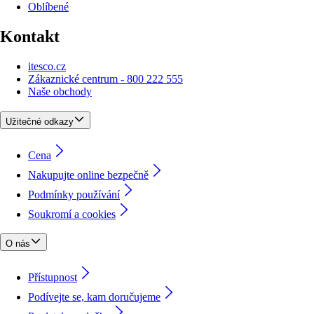
Oblíbené
Kontakt
itesco.cz
Zákaznické centrum - 800 222 555
Naše obchody
Užitečné odkazy
Cena
Nakupujte online bezpečně
Podmínky používání
Soukromí a cookies
O nás
Přístupnost
Podívejte se, kam doručujeme