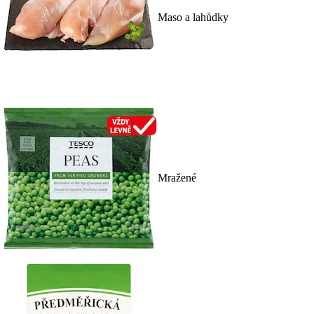
Maso a lahůdky
Mražené