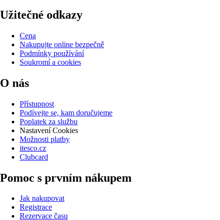
Užitečné odkazy
Cena
Nakupujte online bezpečně
Podmínky používání
Soukromí a cookies
O nás
Přístupnost
Podívejte se, kam doručujeme
Poplatek za službu
Nastavení Cookies
Možnosti platby
itesco.cz
Clubcard
Pomoc s prvním nákupem
Jak nakupovat
Registrace
Rezervace času