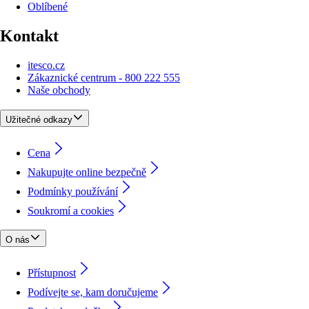
Oblíbené
Kontakt
itesco.cz
Zákaznické centrum - 800 222 555
Naše obchody
Užitečné odkazy
Cena
Nakupujte online bezpečně
Podmínky používání
Soukromí a cookies
O nás
Přístupnost
Podívejte se, kam doručujeme