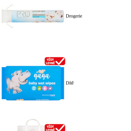
Drogerie
Dítě