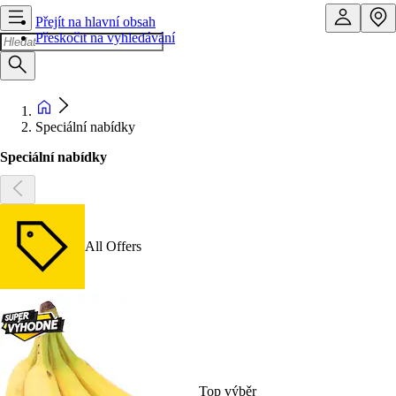
Přejít na hlavní obsah
Přeskočit na vyhledávání
Speciální nabídky
Speciální nabídky
All Offers
Top výběr