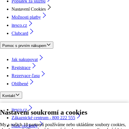
Poplatek za službu
Nastavení Cookies
Možnosti platby
itesco.cz
Clubcard
Pomoc s prvním nákupem
Jak nakupovat
Registrace
Rezervace času
Oblíbené
Kontakt
itesco.cz
Nastavení soukromí a cookies
Zákaznické centrum - 800 222 555
My a našich 18 partnerů používáme nebo ukládáme soubory cookies,
Naše obchody