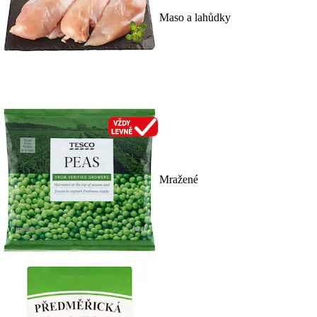
Maso a lahůdky
Mražené