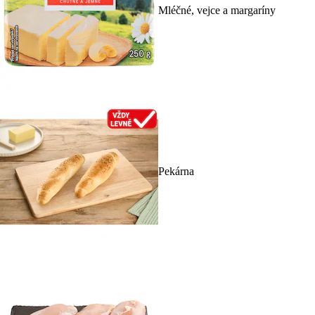
Mléčné, vejce a margaríny
Pekárna