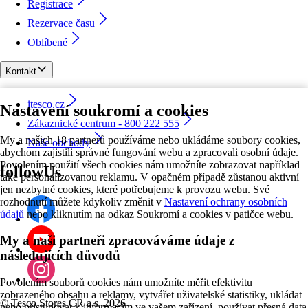
Registrace
Rezervace času
Oblíbené
Kontakt
itesco.cz
Nastavení soukromí a cookies
Zákaznické centrum - 800 222 555
My a našich 18 partnerů používáme nebo ukládáme soubory cookies,
Naše obchody
abychom zajistili správné fungování webu a zpracovali osobní údaje.
Povolením použití všech cookies nám umožníte zobrazovat například
followUs
také personalizovanou reklamu. V opačném případě zůstanou aktivní
jen nezbytné cookies, které potřebujeme k provozu webu. Své
rozhodnutí můžete kdykoliv změnit v
Nastavení ochrany osobních
údajů
nebo kliknutím na odkaz Soukromí a cookies v patičce webu.
My a naši partneři zpracováváme údaje z
následujících důvodů
Povolením souborů cookies nám umožníte měřit efektivitu
zobrazeného obsahu a reklamy, vytvářet uživatelské statistiky, ukládat
©
Tesco Stores ČR a.s. 2026
nebo přistupovat k informacím ve vašem zařízení, používat přesná data