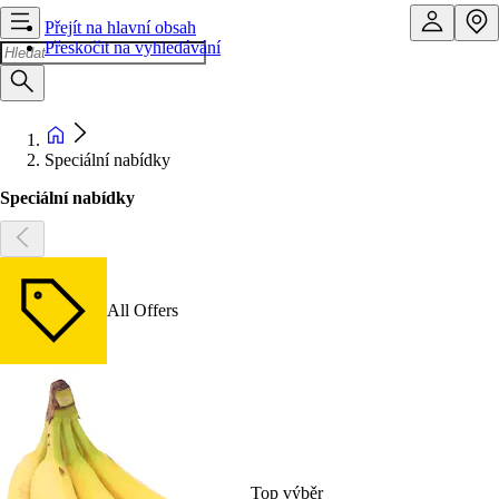
Přejít na hlavní obsah
Přeskočit na vyhledávání
Speciální nabídky
Speciální nabídky
All Offers
Top výběr