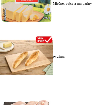
Mléčné, vejce a margaríny
Pekárna