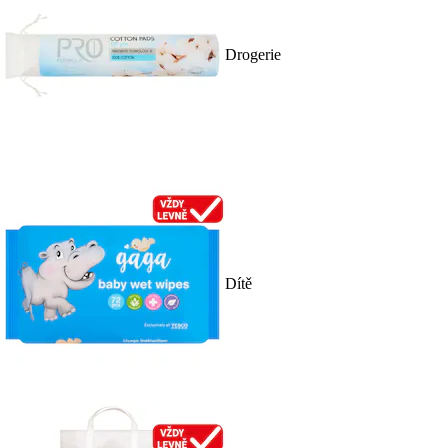
Drogerie
Dítě