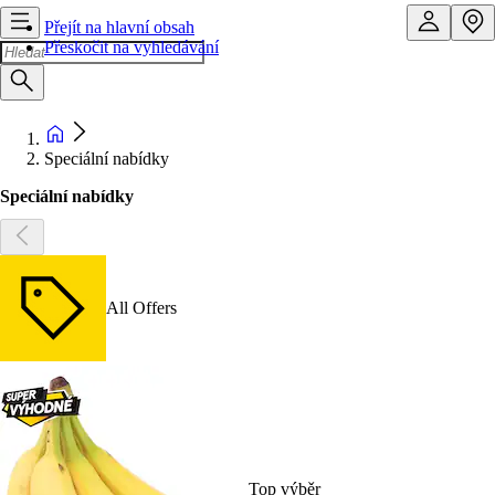
Přejít na hlavní obsah
Přeskočit na vyhledávání
Speciální nabídky
Speciální nabídky
All Offers
Top výběr