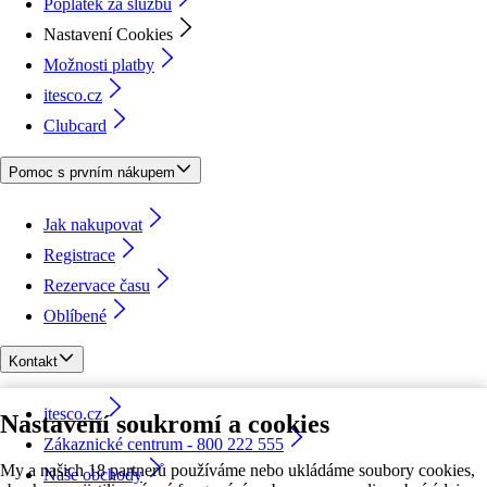
Poplatek za službu
Nastavení Cookies
Možnosti platby
itesco.cz
Clubcard
Pomoc s prvním nákupem
Jak nakupovat
Registrace
Rezervace času
Oblíbené
Kontakt
itesco.cz
Nastavení soukromí a cookies
Zákaznické centrum - 800 222 555
My a našich 18 partnerů používáme nebo ukládáme soubory cookies,
Naše obchody