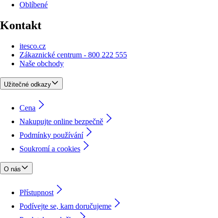
Oblíbené
Kontakt
itesco.cz
Zákaznické centrum - 800 222 555
Naše obchody
Užitečné odkazy
Cena
Nakupujte online bezpečně
Podmínky používání
Soukromí a cookies
O nás
Přístupnost
Podívejte se, kam doručujeme