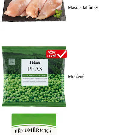
Maso a lahůdky
Mražené