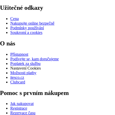
Užitečné odkazy
Cena
Nakupujte online bezpečně
Podmínky používání
Soukromí a cookies
O nás
Přístupnost
Podívejte se, kam doručujeme
Poplatek za službu
Nastavení Cookies
Možnosti platby
itesco.cz
Clubcard
Pomoc s prvním nákupem
Jak nakupovat
Registrace
Rezervace času