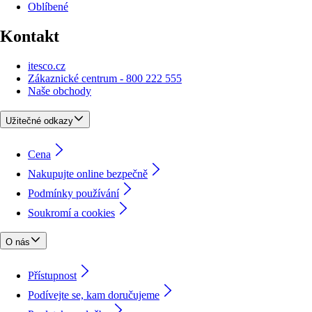
Oblíbené
Kontakt
itesco.cz
Zákaznické centrum - 800 222 555
Naše obchody
Užitečné odkazy
Cena
Nakupujte online bezpečně
Podmínky používání
Soukromí a cookies
O nás
Přístupnost
Podívejte se, kam doručujeme