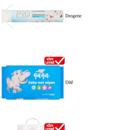
Drogerie
Dítě