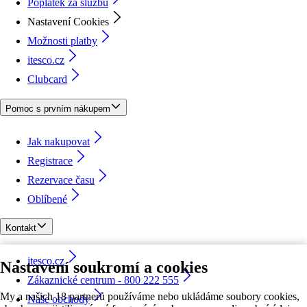
Poplatek za službu
Nastavení Cookies
Možnosti platby
itesco.cz
Clubcard
Pomoc s prvním nákupem
Jak nakupovat
Registrace
Rezervace času
Oblíbené
Kontakt
itesco.cz
Nastavení soukromí a cookies
Zákaznické centrum - 800 222 555
My a našich 18 partnerů používáme nebo ukládáme soubory cookies,
Naše obchody