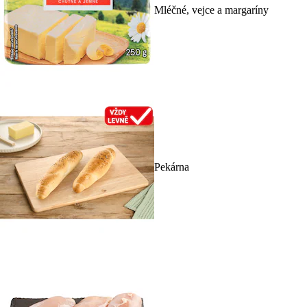
Mléčné, vejce a margaríny
Pekárna