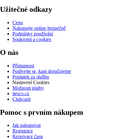
Užitečné odkazy
Cena
Nakupujte online bezpečně
Podmínky používání
Soukromí a cookies
O nás
Přístupnost
Podívejte se, kam doručujeme
Poplatek za službu
Nastavení Cookies
Možnosti platby
itesco.cz
Clubcard
Pomoc s prvním nákupem
Jak nakupovat
Registrace
Rezervace času