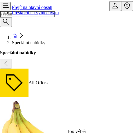
Přejít na hlavní obsah
Přeskočit na vyhledávání
Speciální nabídky
Speciální nabídky
All Offers
Top výběr