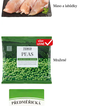
Maso a lahůdky
Mražené