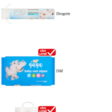
Drogerie
Dítě