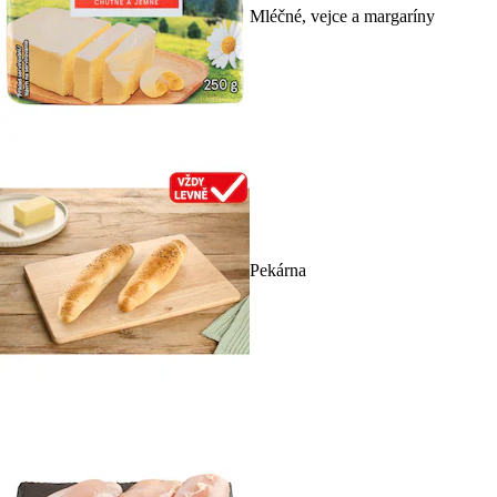
Mléčné, vejce a margaríny
Pekárna