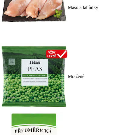
Maso a lahůdky
Mražené