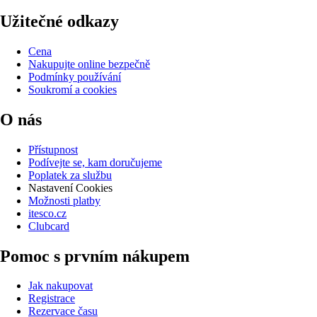
Užitečné odkazy
Cena
Nakupujte online bezpečně
Podmínky používání
Soukromí a cookies
O nás
Přístupnost
Podívejte se, kam doručujeme
Poplatek za službu
Nastavení Cookies
Možnosti platby
itesco.cz
Clubcard
Pomoc s prvním nákupem
Jak nakupovat
Registrace
Rezervace času