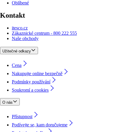
Oblíbené
Kontakt
itesco.cz
Zákaznické centrum - 800 222 555
Naše obchody
Užitečné odkazy
Cena
Nakupujte online bezpečně
Podmínky používání
Soukromí a cookies
O nás
Přístupnost
Podívejte se, kam doručujeme