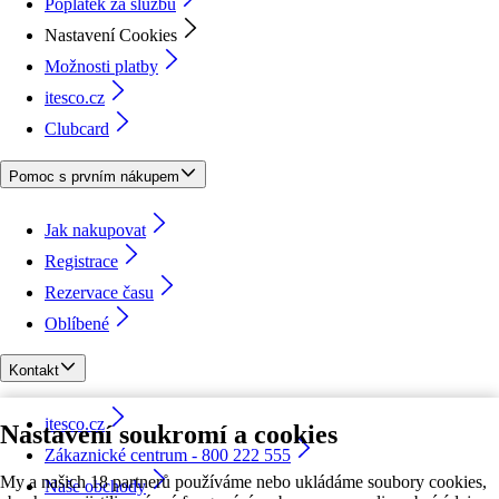
Poplatek za službu
Nastavení Cookies
Možnosti platby
itesco.cz
Clubcard
Pomoc s prvním nákupem
Jak nakupovat
Registrace
Rezervace času
Oblíbené
Kontakt
itesco.cz
Nastavení soukromí a cookies
Zákaznické centrum - 800 222 555
My a našich 18 partnerů používáme nebo ukládáme soubory cookies,
Naše obchody