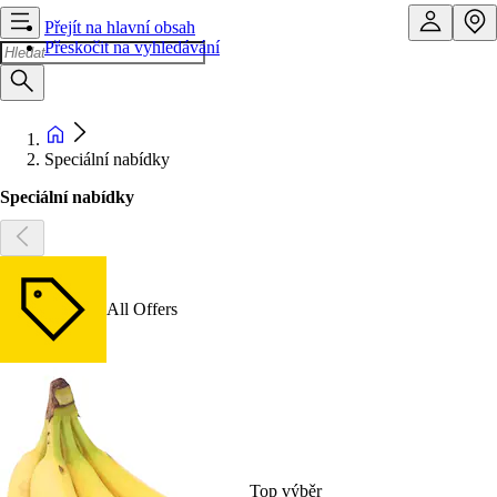
Přejít na hlavní obsah
Přeskočit na vyhledávání
Speciální nabídky
Speciální nabídky
All Offers
Top výběr