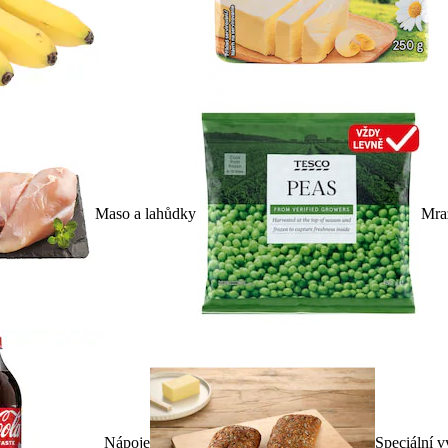
Maso a lahůdky
Mra
Nápoje
Speciální v