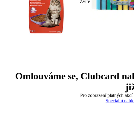
Zvíře
Omlouváme se, Clubcard nabíd
ji
Pro zobrazení platných akcí 
Speciální nabí