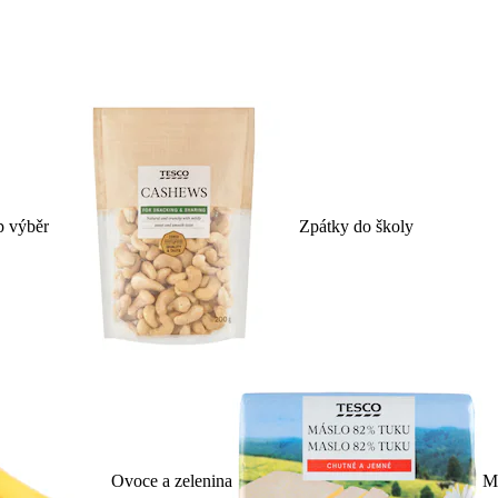
p výběr
Zpátky do školy
Ovoce a zelenina
Ml