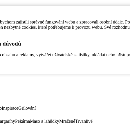
ychom zajistili správné fungování webu a zpracovali osobní údaje. P
en nezbytné cookies, které potřebujeme k provozu webu. Své rozhodnu
ch důvodů
bsahu a reklamy, vytvářet uživatelské statistiky, ukládat nebo přistup
b
Inspirace
Grilování
argaríny
Pekárna
Maso a lahůdky
Mražené
Trvanlivé