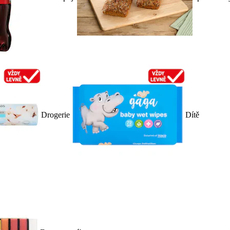
Drogerie
Dítě