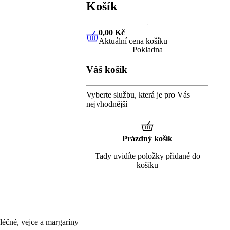
Košík
0,00 Kč
Aktuální cena košíku
0,00 Kč
Aktuální cena košíku
Pokladna
Váš košík
Vyberte službu, která je pro Vás
nejvhodnější
Prázdný košík
Tady uvidíte položky přidané do
košíku
éčné, vejce a margaríny