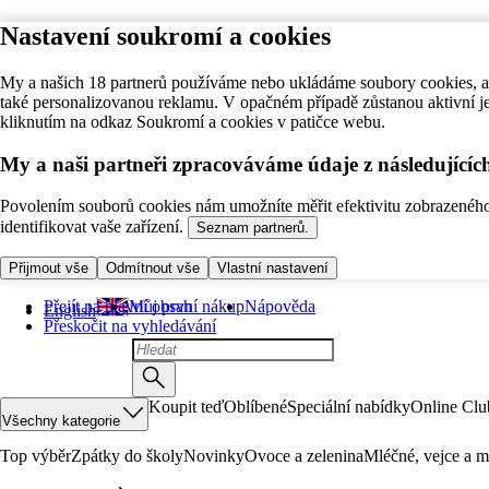
Nastavení soukromí a cookies
My a našich 18 partnerů používáme nebo ukládáme soubory cookies, ab
také personalizovanou reklamu. V opačném případě zůstanou aktivní j
kliknutím na odkaz Soukromí a cookies v patičce webu.
My a naši partneři zpracováváme údaje z následující
Povolením souborů cookies nám umožníte měřit efektivitu zobrazeného o
identifikovat vaše zařízení.
Seznam partnerů.
Přijmout vše
Odmítnout vše
Vlastní nastavení
Přejít na hlavní obsah
Můj první nákup
Nápověda
English
Přeskočit na vyhledávání
Koupit teď
Oblíbené
Speciální nabídky
Online Clu
Všechny kategorie
Top výběr
Zpátky do školy
Novinky
Ovoce a zelenina
Mléčné, vejce a m