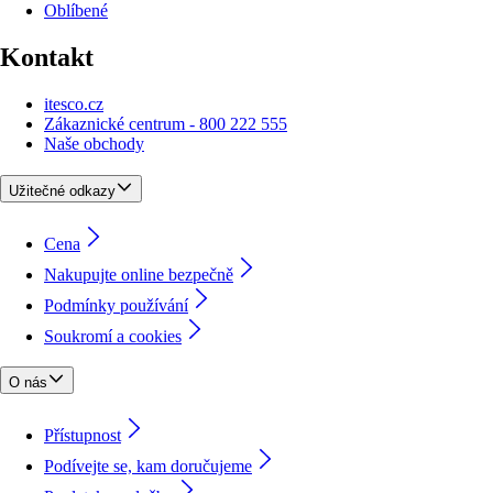
Oblíbené
Kontakt
itesco.cz
Zákaznické centrum - 800 222 555
Naše obchody
Užitečné odkazy
Cena
Nakupujte online bezpečně
Podmínky používání
Soukromí a cookies
O nás
Přístupnost
Podívejte se, kam doručujeme