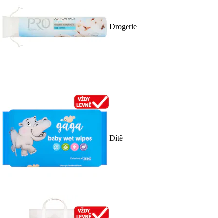
Drogerie
Dítě