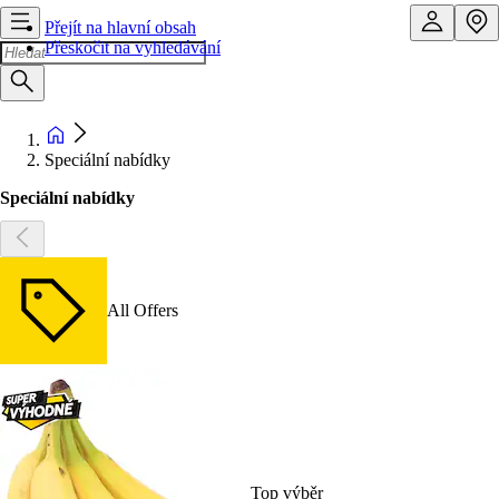
Přejít na hlavní obsah
Přeskočit na vyhledávání
Speciální nabídky
Speciální nabídky
All Offers
Top výběr