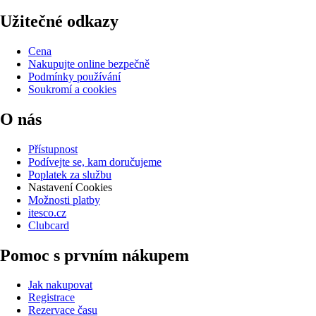
Užitečné odkazy
Cena
Nakupujte online bezpečně
Podmínky používání
Soukromí a cookies
O nás
Přístupnost
Podívejte se, kam doručujeme
Poplatek za službu
Nastavení Cookies
Možnosti platby
itesco.cz
Clubcard
Pomoc s prvním nákupem
Jak nakupovat
Registrace
Rezervace času