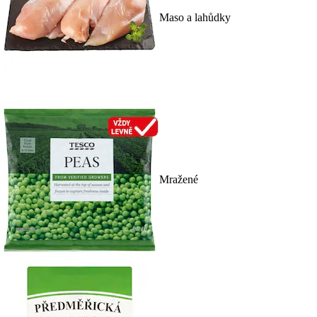
Maso a lahůdky
Mražené