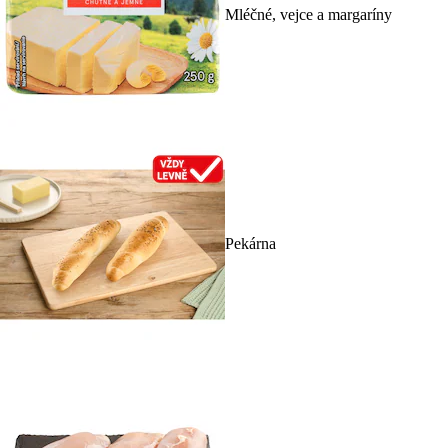
Mléčné, vejce a margaríny
Pekárna