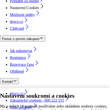
Poplatek za službu
Nastavení Cookies
Možnosti platby
itesco.cz
Clubcard
Pomoc s prvním nákupem
Jak nakupovat
Registrace
Rezervace času
Oblíbené
Kontakt
itesco.cz
Nastavení soukromí a cookies
Zákaznické centrum - 800 222 555
My a našich 18 partnerů používáme nebo ukládáme soubory cookies,
Naše obchody