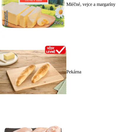
Mléčné, vejce a margaríny
Pekárna