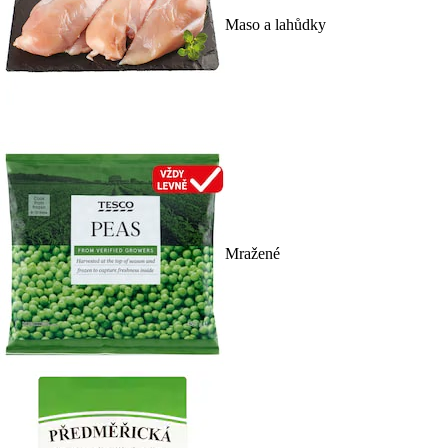
Maso a lahůdky
Mražené