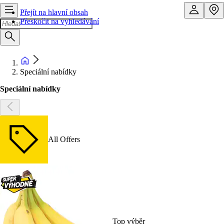
Přejít na hlavní obsah
Přeskočit na vyhledávání
Speciální nabídky
Speciální nabídky
All Offers
Top výběr