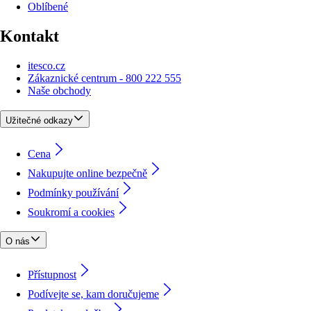
Oblíbené
Kontakt
itesco.cz
Zákaznické centrum - 800 222 555
Naše obchody
Užitečné odkazy
Cena
Nakupujte online bezpečně
Podmínky používání
Soukromí a cookies
O nás
Přístupnost
Podívejte se, kam doručujeme