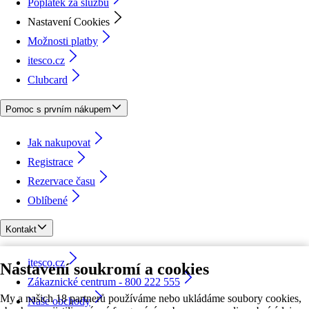
Poplatek za službu
Nastavení Cookies
Možnosti platby
itesco.cz
Clubcard
Pomoc s prvním nákupem
Jak nakupovat
Registrace
Rezervace času
Oblíbené
Kontakt
itesco.cz
Nastavení soukromí a cookies
Zákaznické centrum - 800 222 555
My a našich 18 partnerů používáme nebo ukládáme soubory cookies,
Naše obchody