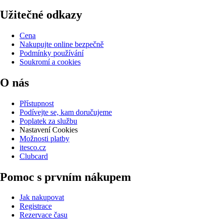
Užitečné odkazy
Cena
Nakupujte online bezpečně
Podmínky používání
Soukromí a cookies
O nás
Přístupnost
Podívejte se, kam doručujeme
Poplatek za službu
Nastavení Cookies
Možnosti platby
itesco.cz
Clubcard
Pomoc s prvním nákupem
Jak nakupovat
Registrace
Rezervace času