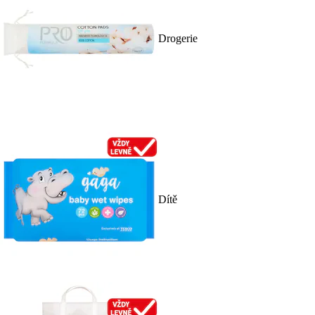
Drogerie
Dítě