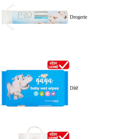
Drogerie
Dítě