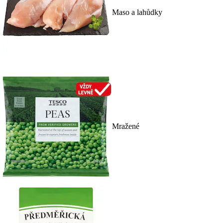
Maso a lahůdky
Mražené