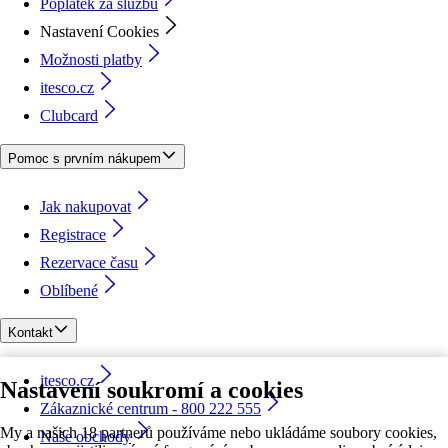
Poplatek za službu
Nastavení Cookies
Možnosti platby
itesco.cz
Clubcard
Pomoc s prvním nákupem
Jak nakupovat
Registrace
Rezervace času
Oblíbené
Kontakt
itesco.cz
Nastavení soukromí a cookies
Zákaznické centrum - 800 222 555
My a našich 18 partnerů používáme nebo ukládáme soubory cookies,
Naše obchody