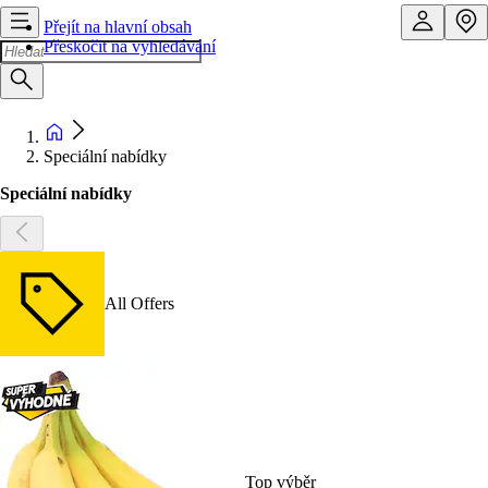
Přejít na hlavní obsah
Přeskočit na vyhledávání
Speciální nabídky
Speciální nabídky
All Offers
Top výběr