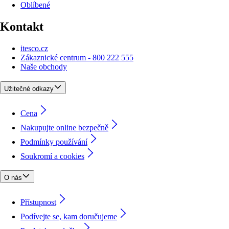
Oblíbené
Kontakt
itesco.cz
Zákaznické centrum - 800 222 555
Naše obchody
Užitečné odkazy
Cena
Nakupujte online bezpečně
Podmínky používání
Soukromí a cookies
O nás
Přístupnost
Podívejte se, kam doručujeme