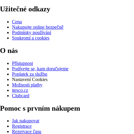
Užitečné odkazy
Cena
Nakupujte online bezpečně
Podmínky používání
Soukromí a cookies
O nás
Přístupnost
Podívejte se, kam doručujeme
Poplatek za službu
Nastavení Cookies
Možnosti platby
itesco.cz
Clubcard
Pomoc s prvním nákupem
Jak nakupovat
Registrace
Rezervace času