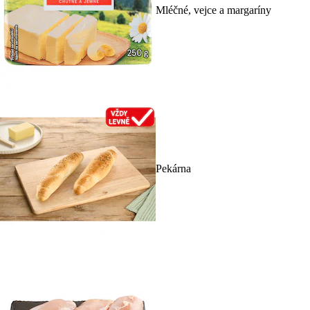
Mléčné, vejce a margaríny
Pekárna